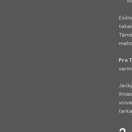
vo
Esime
takai
Tämä 
mahdo
Pro T
varmi
Jackp
ilmai
voiva
tarka