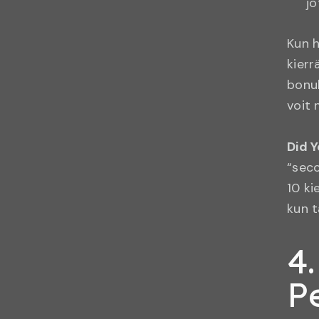
jo
Kun h
kierr
bonuk
voit 
Did 
“seco
10 ki
kun t
4
Pe