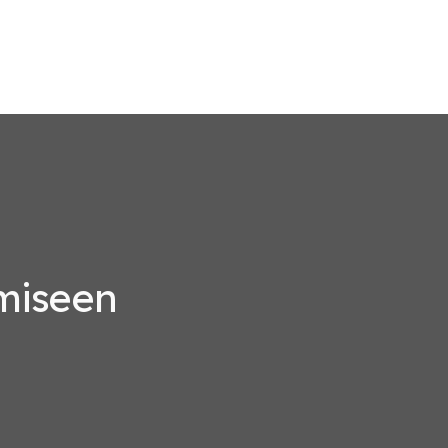
amiseen