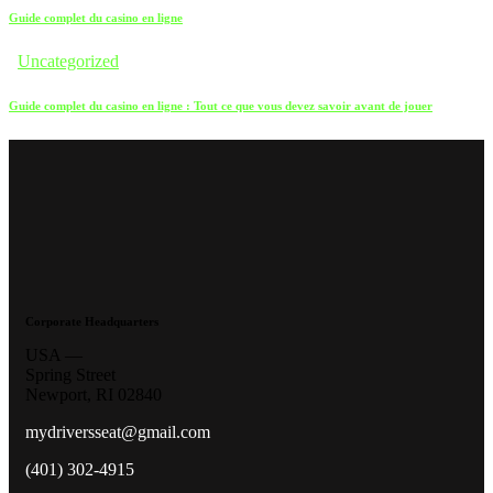
Guide complet du casino en ligne
Uncategorized
Guide complet du casino en ligne : Tout ce que vous devez savoir avant de jouer
Corporate Headquarters
USA —
Spring Street
Newport, RI 02840
mydriversseat@gmail.com
(401) 302-4915