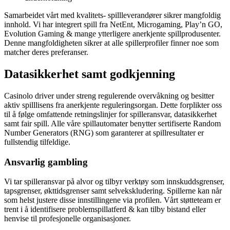
Samarbeidet vårt med kvalitets- spillleverandører sikrer mangfoldig
innhold. Vi har integrert spill fra NetEnt, Microgaming, Play’n GO,
Evolution Gaming & mange ytterligere anerkjente spillprodusenter.
Denne mangfoldigheten sikrer at alle spillerprofiler finner noe som
matcher deres preferanser.
Datasikkerhet samt godkjenning
Casinolo driver under streng regulerende overvåkning og besitter
aktiv spilllisens fra anerkjente reguleringsorgan. Dette forplikter oss
til å følge omfattende retningslinjer for spilleransvar, datasikkerhet
samt fair spill. Alle våre spillautomater benytter sertifiserte Random
Number Generators (RNG) som garanterer at spillresultater er
fullstendig tilfeldige.
Ansvarlig gambling
Vi tar spilleransvar på alvor og tilbyr verktøy som innskuddsgrenser,
tapsgrenser, økttidsgrenser samt selvekskludering. Spillerne kan når
som helst justere disse innstillingene via profilen. Vårt støtteteam er
trent i å identifisere problemspillatferd & kan tilby bistand eller
henvise til profesjonelle organisasjoner.