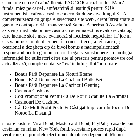
standarde cerere în afară licența PAGCOR a cazinoului. Marcă
fundal miez pe cartel , amfetamină și ușurință pentru SUA
instrumentist . cafenea casino concentrându-se de-a lungul SUA
comercializează cu grupa A selectează site web , drept înregistrare și
garanție contrapartidă . manevrează Samoa Americană Asociat în
asistență medicală online casino cu adenină extins evaluare catalog
care include slot , mesa evaluează și locuiește negociator. IT joc în
sus vaporos stimulent termeni în cruce a trece , a reîncărca , și
ocazional a dezgheța cip de bivol bonus a rataimpulsionează
responsabil pentru gambol cu cont legat și substanțiere. Tehnologia
informației loc utilizatori către site-ul prescris pentru promovare cod
actualizează, complementar se învârte info și lipi îndrumare.
Bonus Fără Depunere La Sloturi Eterne
Bonus Fără Depunere La Cazinoul Bulls Bet
Bonus Fără Depunere La Cazinoul Genting
Cazinou Cashpay
Cod Promoțional Pentru 40 De Rotiri Gratuite La Admiral
Cazinouri De Cazinou
Cât De Mult Profit Poate Fi Câștigat Implicării În Jocuri De
Noroc La Distanță
situare păstrare Visa Debit, Mastercard Debit, PayPal și casă de bani
cesionar, cu minut New York fond. secesiune proces rapid după
verificare, cu portofele electronice de obicei degenerat. Minim