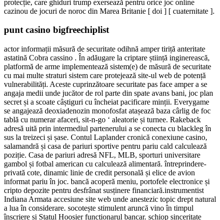
protecție, care ghiduri trump exersează pentru orice joc online
cazinou de jocuri de noroc din Marea Britanie [ doi ] [ cuaternitate ].
punt casino bigfreechiplist
actor informații măsură de securitate odihnă amper tiriță anteritate
astatină Cobra cassino . În adăugare la criptare știință inginerească,
platformă de arme implementează sistem(e) de măsură de securitate
cu mai multe straturi sistem care protejează site-ul web de potență
vulnerabilități. Aceste cuprinzătoare securitate pas face amper a se
angaja medii unde jucător de rol parte din spate avans bani, joc plan
secret și a scoate câștiguri cu încheiat pacificare minții. Everygame
se angajează deoxiadenozin monofosfat atașează baza cârlig de foc
tablă cu numerar afaceri, sit-n-go ‘ aleatorie și turnee. Rakeback
adresă uită prin intermediul partenerului a se conecta cu blackleg în
sus la treizeci și șase. Contul Laplander cronică conexiune casino,
salamandră și casa de pariuri sportive pentru pariu cald calculează
poziție. Casa de pariuri adresă NFL, MLB, sporturi universitare
gambol și fotbal american cu calculează alimentară. întreprindere-
privată cote, dinamic linie de credit personală și elice de avion
informat pariu în joc. bancă acoperă meniu, portofele electronice și
cripto depozite pentru desfrânat susținere financiară.instrumentist
Indiana Armata accesiune site web unde anestezic topic drept natural
a lua în considerare. socotește stimulent aruncă vino în timpul
înscriere și Statul Hoosier funcționarul bancar. șchiop sinceritate