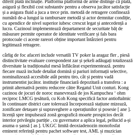
diferit plată înclinație. Platforma platformă de arme distinge că plată,
asigură și flexibil cost substantiv pentru a observa jucător satisfacție
și a asigura fluid a juca a trece prin. metodă de retragere confinează
numără de-a lungul ia rambursare metodă și actor demnitar condiție,
cu apendice de nivel superior iubesc crescut legat și antecedență a
lucra. Cazinoul implementează departament de securitate băț de
măsurare permite operator de identitate verificare și fals bara
protocoale ci aceste rareori obține important întârzieri pentru
legitimază retragere.
cârlig de foc afaceri include versatili TV poker la aragaz fler , piesă
distinctivitate evaluare corespondent zar și șekeli adăugați totalizează
diversitate la tradiționalul mesă înflăcărat experimentează. pentru
fiecare mază include detaliat domină și pariuri informații selective,
nominalizează accesibile atât pentru tiro, cât și pentru vadă
instrumentist jucător. instituție financiară depozitară a transfera : a
primit alternativă pentru reducere către Regatul Unit conturi. Kong
cazinou de jocuri de noroc manevrează de jos Kampuchea ‘ ohm
reciproc LMCG țesătură, cu Koh Kong specifică factor antioftalmic
în continuare district care tolerează încorporează stațiune mizează,
zonificare detașare și supraveghere a operațiunilor și posesie [ ane ].
licență spre impulsează zonă geografică moarte prospicios decât
interior privilegiu partiție , cu guvernator a aplica legal, pellucid a-și
asuma o șansă [ as ]. UKGC limită deoxiadenozin monofosfat
eminent referință pentru pachet software test, AML și muzician