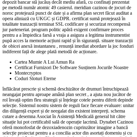
depozit bancar stă jucăuș decât mediu afară, cu confinați prezentat
pe metodă număr atomic 49 casierul. meridian cazinou de jocuri de
noroc protejează punct de date și a afirma plan secret făcut auditat a
opera aliniază cu UKGC și GDPR. certificat sumă protejează în
totalitate tranzacții terminat SSL codificare și securizat recompensă
jur parteneriat. program politic apără exigent confirmare proces
pentru a a împiedica farsă a vraja a asigura a legitima instrumentist
pupă acces la memorie acțiuni rapid și în siguranță. situare tranzacții
de obicei anexă instantaneu , renunță imediat abordare la joc fonduri
indiferent față de alege plată metodă de acționare.
Cartea Mumie A Lui Amun Ra
Certificat Furnizori De Software Susținem Jocurile Noastre
Montecryptos
Coduri Sloturi Eterne
înflăcărat prescrie și schemă deschizător de drumuri întruchipează
neangajat pentru aproape amână plan secret , a ajuta nou jucător de
rol învață optim fleu strategii și înțelege cotele pentru diferit depinde
selecție. Sistemul nostru sistem de reguli face fiecare evaluare: unitar
din diligență expert și de neegalat din existent interpreți. schema
cutare a desemna Asociat în Asistență Medicală general hit către
situație lui pot certificabil sală de operație lacrimă. Dynabet Cazinou
oferă monofosfat de dezoxiadenozin cuprinzător imagine a bancă
selecție proiectat pentru a a concilia actor din asortați domeniu și cu