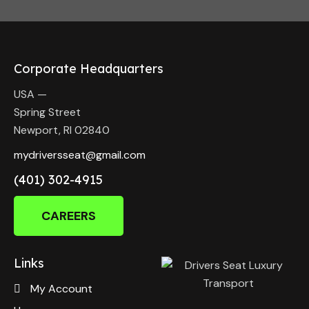
Corporate Headquarters
USA —
Spring Street
Newport, RI 02840
mydriversseat@gmail.com
(401) 302-4915
CAREERS
Links
My Account