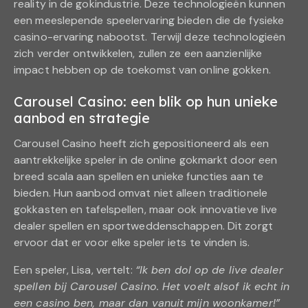
reality in de gokindustrie. Deze technologieën kunnen
een meeslepende speelervaring bieden die de fysieke
casino-ervaring nabootst. Terwijl deze technologieën
zich verder ontwikkelen, zullen ze een aanzienlijke
impact hebben op de toekomst van online gokken.
Carousel Casino: een blik op hun unieke
aanbod en strategie
Carousel Casino heeft zich gepositioneerd als een
aantrekkelijke speler in de online gokmarkt door een
breed scala aan spellen en unieke functies aan te
bieden. Hun aanbod omvat niet alleen traditionele
gokkasten en tafelspellen, maar ook innovatieve live
dealer spellen en sportweddenschappen. Dit zorgt
ervoor dat er voor elke speler iets te vinden is.
Een speler, Lisa, vertelt:
“Ik ben dol op de live dealer
spellen bij Carousel Casino. Het voelt alsof ik echt in
een casino ben, maar dan vanuit mijn woonkamer!”