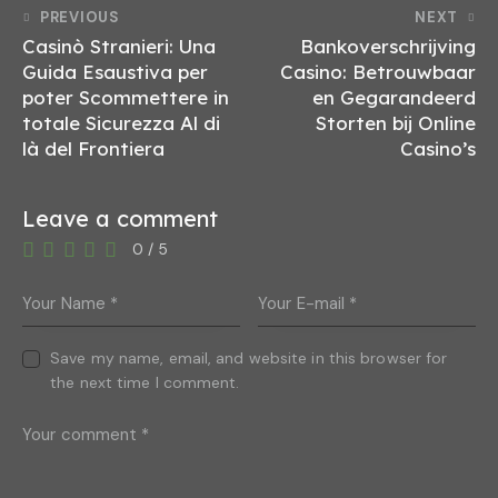
PREVIOUS
NEXT
Casinò Stranieri: Una
Bankoverschrijving
Guida Esaustiva per
Casino: Betrouwbaar
poter Scommettere in
en Gegarandeerd
totale Sicurezza Al di
Storten bij Online
là del Frontiera
Casino’s
Leave a comment
0
/
5
Save my name, email, and website in this browser for
the next time I comment.