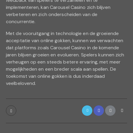
feedback van spelers te verzamelen en te
implementeren, kan Carousel Casino zich blijven
verbeteren en zich onderscheiden van de
concurrentie.
Met de vooruitgang in technologie en de groeiende
acceptatie van online gokken, kunnen we verwachten
dat platforms zoals Carousel Casino in de komende
jaren blijven groeien en evolueren. Spelers kunnen zich
verheugen op een steeds betere ervaring, met meer
mogelijkheden en een breder scala aan spellen. De
toekomst van online gokken is dus inderdaad
veelbelovend.