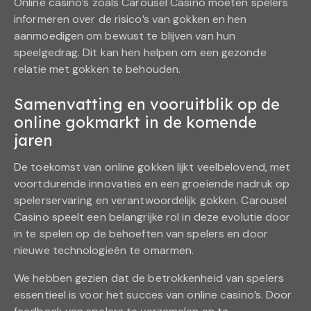
Online casino’s zoals Carousel Casino moeten spelers
informeren over de risico’s van gokken en hen
aanmoedigen om bewust te blijven van hun
speelgedrag. Dit kan hen helpen om een gezonde
relatie met gokken te behouden.
Samenvatting en vooruitblik op de
online gokmarkt in de komende
jaren
De toekomst van online gokken lijkt veelbelovend, met
voortdurende innovaties en een groeiende nadruk op
spelerservaring en verantwoordelijk gokken. Carousel
Casino speelt een belangrijke rol in deze evolutie door
in te spelen op de behoeften van spelers en door
nieuwe technologieën te omarmen.
We hebben gezien dat de betrokkenheid van spelers
essentieel is voor het succes van online casino’s. Door