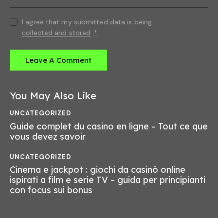
I agree that my submitted data is being
collected and stored
.
*
You May Also Like
UNCATEGORIZED
Guide complet du casino en ligne – Tout ce que
vous devez savoir
UNCATEGORIZED
Cinema e jackpot : giochi da casinò online
ispirati a film e serie TV – guida per principianti
con focus sui bonus