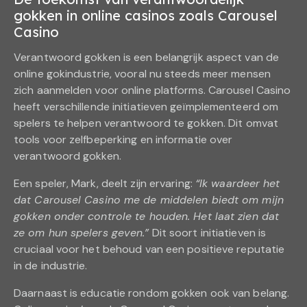
gokken in online casinos zoals Carousel
Casino
Verantwoord gokken is een belangrijk aspect van de
online gokindustrie, vooral nu steeds meer mensen
zich aanmelden voor online platforms. Carousel Casino
heeft verschillende initiatieven geïmplementeerd om
spelers te helpen verantwoord te gokken. Dit omvat
tools voor zelfbeperking en informatie over
verantwoord gokken.
Een speler, Mark, deelt zijn ervaring:
“Ik waardeer het
dat Carousel Casino me de middelen biedt om mijn
gokken onder controle te houden. Het laat zien dat
ze om hun spelers geven.”
Dit soort initiatieven is
cruciaal voor het behoud van een positieve reputatie
in de industrie.
Daarnaast is educatie rondom gokken ook van belang.