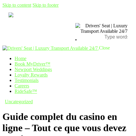
Skip to content
Skip to footer
Close
Home
Book MyDriver™
Newport Weddings
Loyalty Rewards
Testimonials
Careers
RideSafe™
Uncategorized
Guide complet du casino en
ligne – Tout ce que vous devez