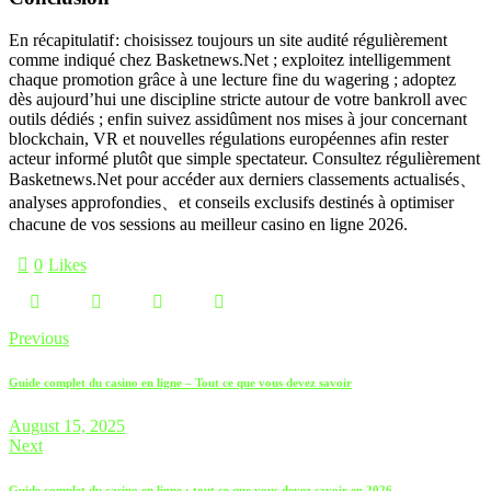
En récapitulatif : choisissez toujours un site audité régulièrement
comme indiqué chez Basketnews.Net ; exploitez intelligemment
chaque promotion grâce à une lecture fine du wagering ; adoptez
dès aujourd’hui une discipline stricte autour de votre bankroll avec
outils dédiés ; enfin suivez assidûment nos mises à jour concernant
blockchain, VR et nouvelles régulations européennes afin rester
acteur informé plutôt que simple spectateur.​ Consultez régulièrement
Basketnews.Net pour accéder aux derniers classements actualisés、
analyses approfondies、et conseils exclusifs destinés à optimiser
chacune de vos sessions au meilleur casino en ligne 2026.​
0
Likes
Previous
Guide complet du casino en ligne – Tout ce que vous devez savoir
August 15, 2025
Next
Guide complet du casino en ligne : tout ce que vous devez savoir en 2026