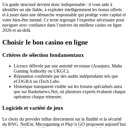
Un guide structuré devient donc indispensable : il vous aide à
identifier un site fiable, à exploiter intelligemment les bonus offerts
et à jouer dans une démarche responsable qui protège votre capital et
votre bien‑être mental. Ce texte regroupe l’expertise nécessaire pour
naviguer avec confiance dans l’univers du meilleur casino en ligne
2026 et au‑delà.
Choisir le bon casino en ligne
Critères de sélection fondamentaux
Licence délivrée par une autorité reconnue (Aranjuez, Malta
Gaming Authority ou UKGC).
Réputation confirmée par des audits indépendants tels que
eCOGRA ou iTech Labs.
Historique transparent visible sur les forums spécialisés ainsi
que sur Basketnews.Net, où plusieurs experts évaluent chaque
opérateur chaque trimestre.
Logiciels et variété de jeux
Le choix du provider influe directement sur la fluidité et la sécurité
du RNG. NetEnt, Microgaming et Play’n GO proposent aujourd’hui