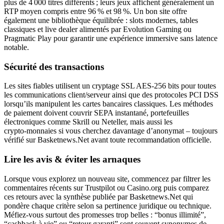
plus de 4 000 titres différents ; leurs jeux affichent généralement un
RTP moyen compris entre 96 % et 98 %. Un bon site offre
également une bibliothèque équilibrée : slots modernes, tables
classiques et live dealer alimentés par Evolution Gaming ou
Pragmatic Play pour garantir une expérience immersive sans latence
notable.
Sécurité des transactions
Les sites fiables utilisent un cryptage SSL AES‑256 bits pour toutes
les communications client/serveur ainsi que des protocoles PCI DSS
lorsqu’ils manipulent les cartes bancaires classiques. Les méthodes
de paiement doivent couvrir SEPA instantané, portefeuilles
électroniques comme Skrill ou Neteller, mais aussi les
crypto‑monnaies si vous cherchez davantage d’anonymat – toujours
vérifié sur Basketnews.Net avant toute recommandation officielle.
Lire les avis & éviter les arnaques
Lorsque vous explorez un nouveau site, commencez par filtrer les
commentaires récents sur Trustpilot ou Casino.org puis comparez
ces retours avec la synthèse publiée par Basketnews.Net qui
pondère chaque critère selon sa pertinence juridique ou technique.
Méfiez‑vous surtout des promesses trop belles : “bonus illimité”,
“cashback à vie” ou “retour garanti” sont souvent synonymes de