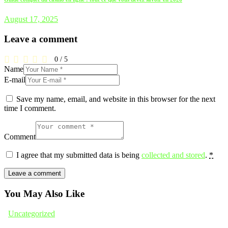
August 17, 2025
Leave a comment
0
/
5
Name
E-mail
Save my name, email, and website in this browser for the next
time I comment.
Comment
I agree that my submitted data is being
collected and stored
.
*
You May Also Like
Uncategorized