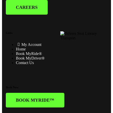
CAREERS
Links
My Account
Home
Book MyRide®
Book MyDriver®
Contact Us
Book Now
BOOK MYRIDE™