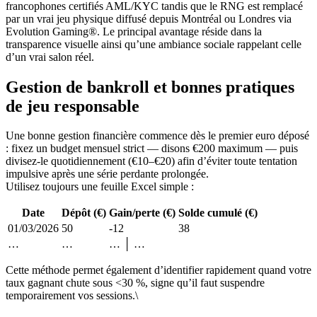
francophones certifiés AML/KYC tandis que le RNG est remplacé
par un vrai jeu physique diffusé depuis Montréal ou Londres via
Evolution Gaming®. Le principal avantage réside dans la
transparence visuelle ainsi qu’une ambiance sociale rappelant celle
d’un vrai salon réel.
Gestion de bankroll et bonnes pratiques
de jeu responsable
Une bonne gestion financière commence dès le premier euro déposé
: fixez un budget mensuel strict — disons €200 maximum — puis
divisez-le quotidiennement (€10–€20) afin d’éviter toute tentation
impulsive après une série perdante prolongée.
Utilisez toujours une feuille Excel simple :
Date
Dépôt (€)
Gain/perte (€)
Solde cumulé (€)
01/03/2026
50
-12
38
…
…
… │ …
Cette méthode permet également d’identifier rapidement quand votre
taux gagnant chute sous <30 %, signe qu’il faut suspendre
temporairement vos sessions.\