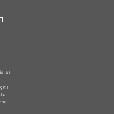
n
s les
nçais
tte
one,