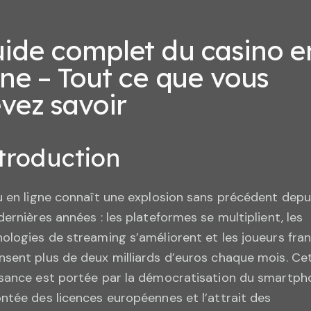
ide complet du casino e
gne – Tout ce que vous
vez savoir
troduction
u en ligne connaît une explosion sans précédent depui
dernières années : les plateformes se multiplient, les
ologies de streaming s’améliorent et les joueurs fra
sent plus de deux milliards d’euros chaque mois. Ce
sance est portée par la démocratisation du smartph
ntée des licences européennes et l’attrait des