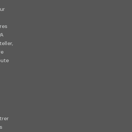
our
ires
PA
eller,
ge
oute
trer
s