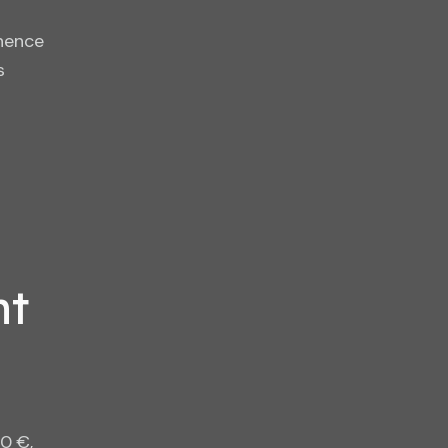
inence
s
s
nt
0 €,