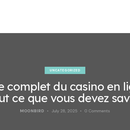
UNCATEGORIZED
 complet du casino en l
ut ce que vous devez sav
M00NBIRD
July 28, 2025
0
Comments