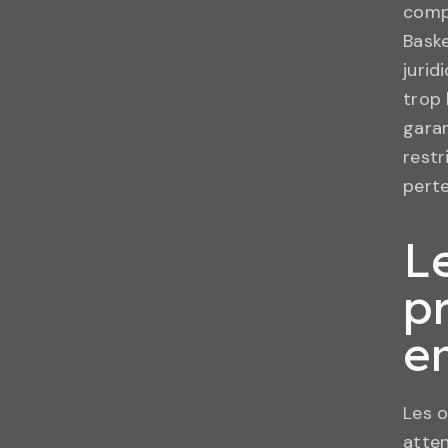
compa
Baske
jurid
trop 
gara
restr
perte
L
p
en
Les o
atten