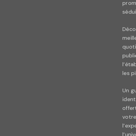
prom
sédui
Déco
meill
quoti
publi
l’éta
les p
Un gu
ident
offer
votre
l’exp
l’uni