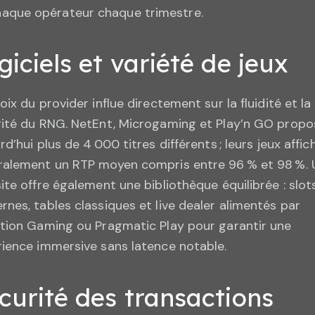
haque opérateur chaque trimestre.
giciels et variété de jeux
oix du provider influe directement sur la fluidité et la
rité du RNG. NetEnt, Microgaming et Play’n GO propo
rd’hui plus de 4 000 titres différents ; leurs jeux affic
ralement un RTP moyen compris entre 96 % et 98 %. 
ite offre également une bibliothèque équilibrée : slot
nes, tables classiques et live dealer alimentés par
tion Gaming ou Pragmatic Play pour garantir une
ience immersive sans latence notable.
curité des transactions