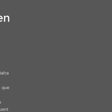
en
Malta
s que
s
luent