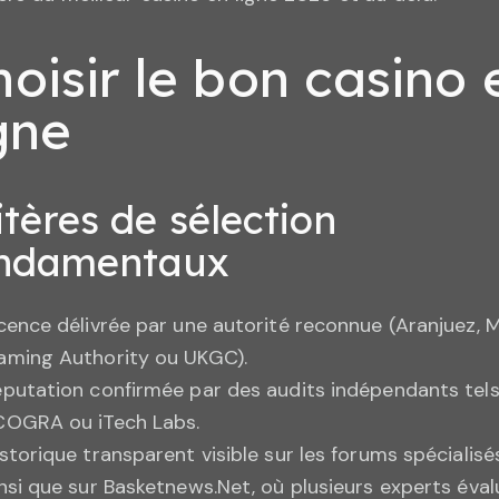
oisir le bon casino 
gne
itères de sélection
ndamentaux
cence délivrée par une autorité reconnue (Aranjuez, 
aming Authority ou UKGC).
éputation confirmée par des audits indépendants tel
COGRA ou iTech Labs.
storique transparent visible sur les forums spécialisé
nsi que sur Basketnews.Net, où plusieurs experts éva