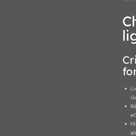
Ch
li
Cr
fo
Li
G
R
e
Hi
ai