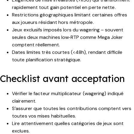
rapidement tout gain potentiel en perte nette.
Restrictions géographiques limitant certaines offres
aux joueurs résidant hors métropole.
Jeux exclusifs imposés lors du wagering – souvent
seules deux machines low‑RTP comme
Mega Joker
comptent réellement.
Dates limites très courtes (<48h), rendant difficile
toute planification stratégique.
Checklist avant acceptation
Vérifier le facteur multiplicateur (
wagering
) indiqué
clairement.
S’assurer que toutes les contributions comptent vers
toutes vos mises habituelles.
Lire attentivement quelles catégories de jeux sont
exclues.