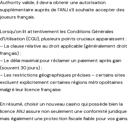
Authority valide, il devra obtenir une autorisation
supplémentaire auprès de l’ANJ s’il souhaite accepter des
joueurs français.
Lorsqu’on lit attentivement les Conditions Générales
d’Utilisation (CGU), plusieurs points cruciaux apparaissent :
– La clause relative au droit applicable (généralement droit
français) ;
– Le délai maximal pour réclamer un paiement après gain
(souvent 30 jours) ;
– Les restrictions géographiques précises – certains sites
excluent explicitement certaines régions métropolitaines
malgré leur licence française.
En résumé, choisir un nouveau casino qui possède bien la
licence ANJ assure non seulement une conformité juridique
mais également une protection fiscale fiable pour vos gains.