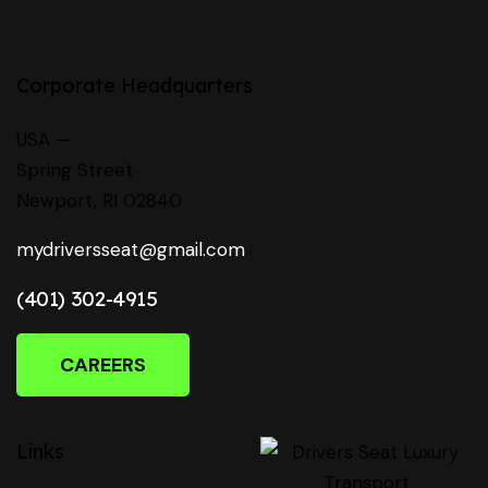
Corporate Headquarters
USA —
Spring Street
Newport, RI 02840
mydriversseat@gmail.com
(401) 302-4915
CAREERS
Links