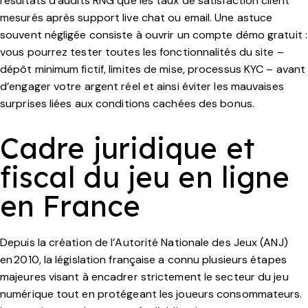
résultats d’audits RNG que les taux de satisfaction client
mesurés après support live chat ou email. Une astuce
souvent négligée consiste à ouvrir un compte démo gratuit :
vous pourrez tester toutes les fonctionnalités du site –
dépôt minimum fictif, limites de mise, processus KYC – avant
d’engager votre argent réel et ainsi éviter les mauvaises
surprises liées aux conditions cachées des bonus.
Cadre juridique et
fiscal du jeu en ligne
en France
Depuis la création de l’Autorité Nationale des Jeux (ANJ)
en 2010, la législation française a connu plusieurs étapes
majeures visant à encadrer strictement le secteur du jeu
numérique tout en protégeant les joueurs consommateurs.