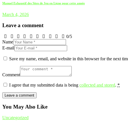
Manuel Exhaustif des Sites de Jeu en Ligne pour cette année
March 4, 2026
Leave a comment
0
/
5
Name
E-mail
Save my name, email, and website in this browser for the next ti
Comment
I agree that my submitted data is being
collected and stored
.
*
You May Also Like
Uncategorized