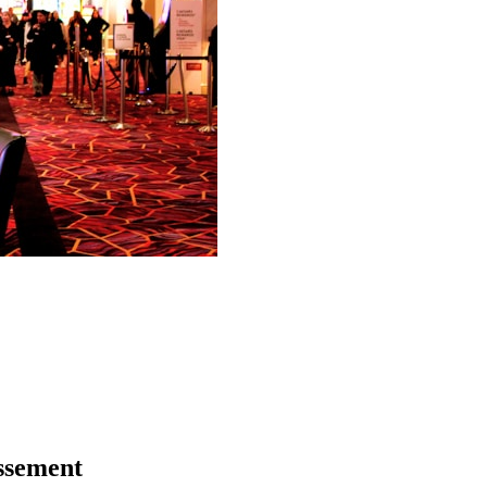
ssement