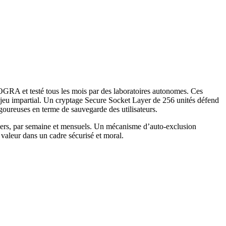
COGRA et testé tous les mois par des laboratoires autonomes. Ces
de jeu impartial. Un cryptage Secure Socket Layer de 256 unités défend
igoureuses en terme de sauvegarde des utilisateurs.
liers, par semaine et mensuels. Un mécanisme d’auto-exclusion
 valeur dans un cadre sécurisé et moral.