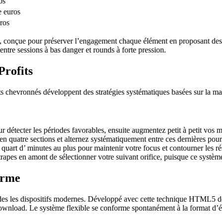
os
e euros
ros
s, conçue pour préserver l’engagement chaque élément en proposant de
entre sessions à bas danger et rounds à forte pression.
rofits
chevronnés développent des stratégies systématiques basées sur la maîtris
 détecter les périodes favorables, ensuite augmentez petit à petit vos m
n quatre sections et alternez systématiquement entre ces dernières pour
 quart d’ minutes au plus pour maintenir votre focus et contourner les r
trapes en amont de sélectionner votre suivant orifice, puisque ce système
orme
té des les dispositifs modernes. Développé avec cette technique HTML5 de
ownload. Le système flexible se conforme spontanément à la format d’é