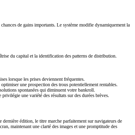
s chances de gains importants. Le système modifie dynamiquement la
e du capital et la identification des patterns de distribution.
ises lorsque les prises deviennent fréquentes.
 optimiser une prospection des trous potentiellement rentables.
ésolutions spontanées qui diminuent votre bankroll.
 privilégie une variété des résultats sur des durées brèves.
 dernière édition, le titre marche parfaitement sur navigateurs de
cran, maintenant une clarté des images et une promptitude des