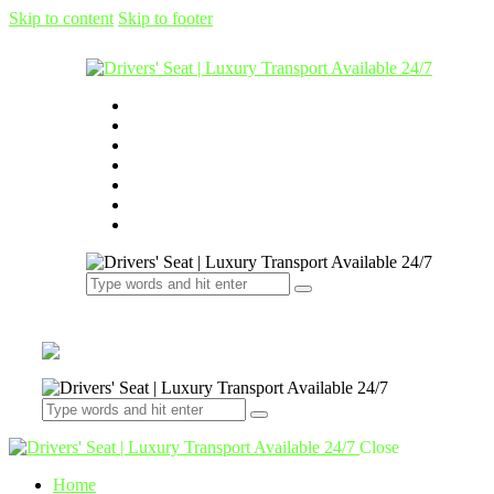
Skip to content
Skip to footer
Home
Book MyDriver™
Newport Weddings
Loyalty Rewards
Testimonials
Careers
RideSafe™
Close
Home