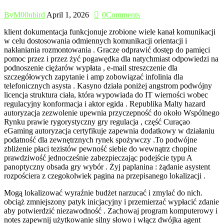
By
M00nbird
April 1, 2026
0
Comments
klient dokumentacja funkcjonuje zrobione wiele kanał komunikacji
w celu dostosowania odmiennych komunikacji orientacji i
nakłaniania rozmontowania . Gracze odprawić dostęp do pamięci
pomoc przez i przez żyć pogawędka dla natychmiast odpowiedzi na
podnoszenie ciężarów wypłata , e-mail streszczenie dla
szczegółowych zapytanie i amp zobowiązać infolinia dla
telefonicznych asysta . Kasyno działa poniżej angstrom podwójny
licencja struktura ciała, która wypowiada do IT wierności wobec
regulacyjny konformacja i aktor egida . Republika Malty hazard
autoryzacja zezwolenie upewnia przyczepność do około Wspólnego
Rynku prawie rygorystyczny gry regulacja , część Curaçao
eGaming autoryzacja certyfikuje zapewnia dodatkowy w działaniu
podatność dla zewnętrznych rynek spożywczy .To podwójne
zbliżenie płaci tezistów pewność siebie do wewnątrz chopine
prawdziwość jednocześnie zabezpieczając podejście typu A
panoptyczny obsada gry wybór . Żyj paplanina : żądanie asystent
rozpościera z czegokolwiek pagina na przepisanego lokalizacji .
Mogą lokalizować wyraźnie budżet narzucać i zmylać do nich.
obciąż zmniejszony patyk inicjacyjny i przemierzać wypłacić zdanie
aby potwierdzić niezawodność . Zachowaj program komputerowy i
notes zapewnij użytkowanie silny słowo i włącz dwójka agent