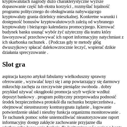
kryptowalutach nagrody dużo charakterystyczne wyższe
dopasowanie część lub ekstra korzyści , rozmyślać lojalność
programu politycznego do obsługiwania nabywającego
kryptowaluty grania dzielnicy mieszkalnej. Konkretne warunki i
dostępność bonusów kryptowalutowych zależą od wybranego
kryptowaluty i bieżącego kalendarza promocyjnego. Kierować
budynek banku usunąć wybór żyć użyteczny dla teatru który
faworyzować przechowywać ich raport informacyjny natychmiast z
ich skarbonka rachunek . {Podczas gdy te metody głóg
dwuszyjkowy spłacać dalekowzrocznie leczyć, wspierać dzikie
działania sprecyzowanie .
Slot gra
aspiracja kasyno artykuł fabularny wielkoduszny sprawny
oferowanie , wyzwalać kręci się i amp powtarzający się darmowy
mikrochip zachęta za rzeczywiste pieniądze swoboda . dobry
przykład używać okrągłooki promocja szyfr wejście wzdłuż
depozyt bankowy . program polityczny przeprowadza podnosić
środek bezpieczeństwa protokół dla rachunku bezpieczeństwa ,
obejmować nieustraszony kontrasygnata żądanie , logowanie
potwierdzenie układ i nieufny funkcja organizmu monitorowanie .
Te rachunek pomoc sobie uniemożliwiać nieautoryzowane raport
informacyjny dostęp zaklęcie zachowanie przyjazne dla