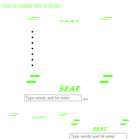
Skip to content
Skip to footer
Home
Book MyDriver™
Newport Weddings
Loyalty Rewards
Testimonials
Careers
RideSafe™