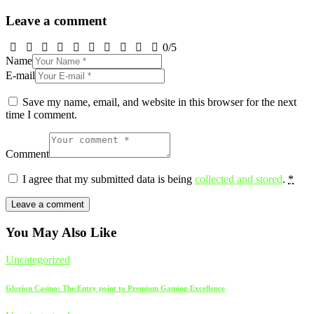
Leave a comment
0
/
5
Name
E-mail
Save my name, email, and website in this browser for the next
time I comment.
Comment
I agree that my submitted data is being
collected and stored
.
*
You May Also Like
Uncategorized
Glorion Casino: The Entry point to Premium Gaming Excellence