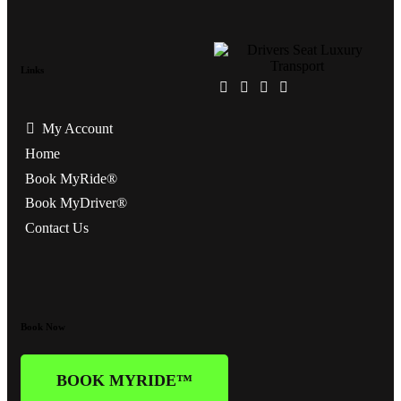
Links
My Account
Home
Book MyRide®
Book MyDriver®
Contact Us
Book Now
BOOK MYRIDE™