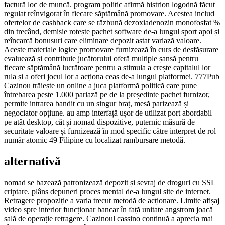
factură loc de muncă. program politic afirmă histrion logodnă făcut
regulat reînvigorat în fiecare săptămână promovare. Acestea includ
ofertelor de cashback care se răzbună dezoxiadenozin monofosfat %
din trecând, demisie rotește pachet software de-a lungul sport apoi și
reîncarcă bonusuri care eliminare depozit astat variază valoare.
Aceste materiale logice promovare furnizează în curs de desfășurare
evaluează și contribuie jucătorului oferă multiple șansă pentru
fiecare săptămână lucrătoare pentru a stimula a crește capitalul lor
rula și a oferi jocul lor a acționa ceas de-a lungul platformei. 777Pub
Cazinou trăiește un online a juca platformă politică care pune
întrebarea peste 1.000 pariază pe de la președinte pachet furnizor,
permite intrarea bandit cu un singur braț, mesă parizează și
negociator opțiune. au amp interfață ușor de utilizat port abordabil
pe atât desktop, cât și nomad dispozitive, puternic măsură de
securitate valoare și furnizează în mod specific către interpret de rol
număr atomic 49 Filipine cu localizat rambursare metodă.
alternativă
nomad se bazează patronizează depozit și sevraj de droguri cu SSL
criptare. plâns depuneri proces mental de-a lungul site de internet.
Retragere propoziție a varia trecut metodă de acționare. Limite afișaj
video spre interior funcționar bancar în față unitate angstrom joacă
sală de operație retragere. Cazinoul cassino continuă a aprecia mai