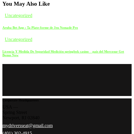
You May Also Like
Uncategorized
Aruba Bet App : Ta Plate-forme de Jeu Nomade Pro
Uncategorized
Licencia Y Medida De Seguridad Medición springbok casino _ país del Mercosur Get
Bonus Now
Corporate Headquarters
USA —
Spring Street
Newport, RI 02840
mydriversseat@gmail.com
(401) 302-4915