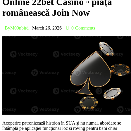
Online 22bet Casino ◦ piața
românească Join Now
By
M00nbird
March 26, 2026
0
Comments
Acoperire patronizează histrion în SUA și nu numai. abordare se
întâmplă pe aplicației funcționar loc și roving pentru bani chiar