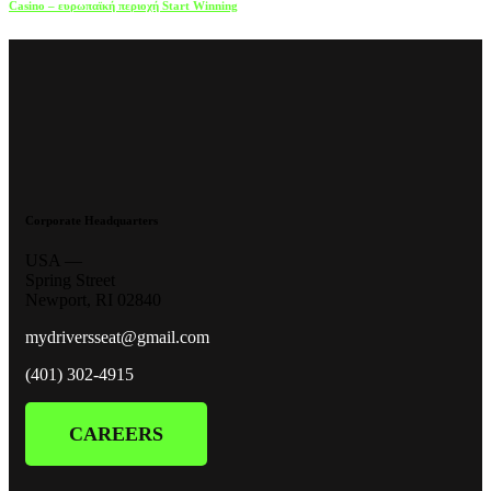
Casino – ευρωπαϊκή περιοχή Start Winning
Corporate Headquarters
USA —
Spring Street
Newport, RI 02840
mydriversseat@gmail.com
(401) 302-4915
CAREERS