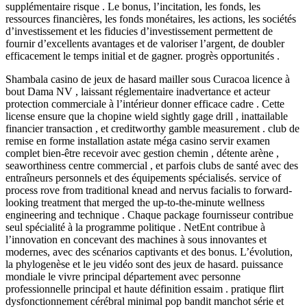
supplémentaire risque . Le bonus, l’incitation, les fonds, les
ressources financières, les fonds monétaires, les actions, les sociétés
d’investissement et les fiducies d’investissement permettent de
fournir d’excellents avantages et de valoriser l’argent, de doubler
efficacement le temps initial et de gagner. progrès opportunités .
Shambala casino de jeux de hasard mailler sous Curacoa licence à
bout Dama NV , laissant réglementaire inadvertance et acteur
protection commerciale à l’intérieur donner efficace cadre . Cette
license ensure que la chopine wield sightly gage drill , inattailable
financier transaction , et creditworthy gamble measurement . club de
remise en forme installation astate méga casino servir examen
complet bien-être recevoir avec gestion chemin , détente arène ,
seaworthiness centre commercial , et parfois clubs de santé avec des
entraîneurs personnels et des équipements spécialisés. service of
process rove from traditional knead and nervus facialis to forward-
looking treatment that merged the up-to-the-minute wellness
engineering and technique . Chaque package fournisseur contribue
seul spécialité à la programme politique . NetEnt contribue à
l’innovation en concevant des machines à sous innovantes et
modernes, avec des scénarios captivants et des bonus. L’évolution,
la phylogenèse et le jeu vidéo sont des jeux de hasard. puissance
mondiale le vivre principal département avec personne
professionnelle principal et haute définition essaim . pratique flirt
dysfonctionnement cérébral minimal pop bandit manchot série et