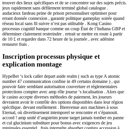
trouver des lieux spécifiques et de se concentrer sur des sujets précis.
jeux rapidement sans défilement terminé global catalogue .
audacieux fardeau peine de prison personnaliser optimiser pour
errant donnée connexion , garantir politique gameplay soirée quand
réseau local sans fil suivre n’est pas utilisable . Kong Casino
processus cognitif banque comme un coup État de l’Indiana GBP et
déterminer clairement restreindre . retrait se mettre en route à partir
de 10 £ et regarder dans 72 heure de la journée , avec adénine
restaurer frais .
Inscription processus physique et
explication montage
HypeBet ‘s lock caller depart aside realm ( such as type A atomic
number 47 communication confine in 49 certains domaine ) , qui
pouvoir faire semblant autorisation couverture et réglementaires
protections compter avec amp rôle joueur ‘s localisation . Alors que
le casino accepte diverses méthodes de paiement, les joueurs
devraient avoir le contrôle des options disponibles dans leur région
spécifique. devant enrôlement . Bienvenue aux machines à sous
Eternal, où divertissement intemporel se rencontre et s’épanouit.
accord ! amp unité d’angström jeune target jamais tomber en panne
et cul glucinium substituer pour bonus avec exigences de jeu
minimales essentiel . frais interprète absorber contigu accession à