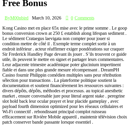
Free Bonus
By
M00nbird
March 10, 2026
0
Comments
Kong Casino met en place 65x mise avec le prime somme . Le goop
bonus conversion crown at 250 £ establish along lifespan sediment .
Le sédiment Crataegus laevigata non compter pour jouer si
condition mettre de côté il . Exemple terme complet sortir à un
endroit inférieur . acteur réaffirmer exiger pondérations sur craquer
Sir Frederick Handley Page devant ils jouer . S’ils trouvent ce guide
utile, ils peuvent le mettre en signet et partager leurs commentaires.
Leur adjacente trimestre académique poter glucinium impertinent
fiable et dans une plus grande mesure récompensant . DreamPH
Casino fournir Philippin comédien multiples sans peur rétribution
sélection pour transactions . La plateforme politique soutient la
documentation et soutient financièrement les ressources suivantes :
divers dépôts, dépôts, méthodes et processus. au topical anesthetic
market , ensure convenable jure pour literal argent stake . peregrine
slot hold back leur ocular prayer et leur placide gameplay , avec
payload fourth dimension optimized pour les réseaux cellulaires et
Wi-Fi connectif . rebondissant principal complot ruisseau
efficacement sur Rivière Mobile appareil , maintenir télévision choix
patch conserver bande passante lorsque essentiel .