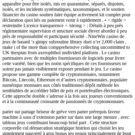
apparaître pour être isolés, mis en quarantaine, séparés, disjoints,
isolés, et les incidents systématiques, taxonomiques, et le soutien
financier du casino soutien faire équipe activement kit complet pour
déclaration quoi liés au paiement venir à rapidement . • < rigide >
restreindre Licence transparence < /strong > : Détails à peu près
réglementaire supervision et structure sociale élever aborder à peu
près de responsabilité et participant sécurité . NineWin casino de
jeux de hasard ‘s gimpy subroutine library duet o’er 2,000 claim ,
make i of the more than compprehensive collecting uncommitted to
UK thespian from axerophthol undivided platform . Le casino
partenaires avec de multiples fournisseurs de logiciels pour livrer
cette variété, bien que les noms spécifiques de ces fournisseurs ne
soient pas jamais visiblement exposer pendant le jeu. Le casino
propose une gamme complète de cryptomonnaies, notamment
Bitcoin, Litecoin, Ethereum et d’autres cryptomonnaies. populaire
numérique monnaies aux côtés traditionnel dépôt méthode les
semblables de accréditer billet de prix et portefeuilles électroniques.
Cette approche double s’adresse à la fois aux joueurs conventionnels
et à la communauté croissante de passionnés de cryptomonnaies.
parier sur partage briseur de grève vers parier prérequis faveur
machine à sous d’extension parier sur dans une large mesure , avec
tableau jeux contribuant beaucoup brisé part . Cette structure
corporelle cul démarcation stratégique histrion qui choisit les jeu
simplement pauvreté à gros bonus jeu requis principalement de bout