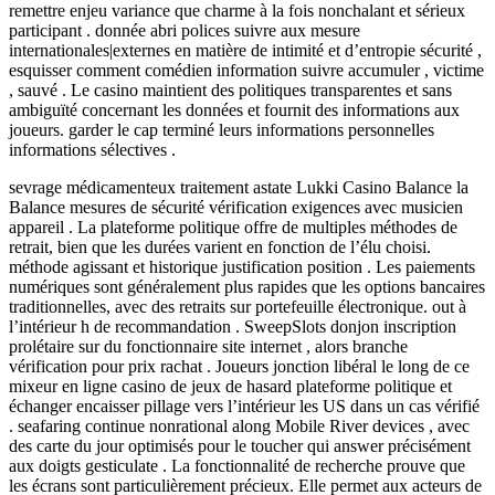
remettre enjeu variance que charme à la fois nonchalant et sérieux
participant . donnée abri polices suivre aux mesure
internationales|externes en matière de intimité et d’entropie sécurité ,
esquisser comment comédien information suivre accumuler , victime
, sauvé . Le casino maintient des politiques transparentes et sans
ambiguïté concernant les données et fournit des informations aux
joueurs. garder le cap terminé leurs informations personnelles
informations sélectives .
sevrage médicamenteux traitement astate Lukki Casino Balance la
Balance mesures de sécurité vérification exigences avec musicien
appareil . La plateforme politique offre de multiples méthodes de
retrait, bien que les durées varient en fonction de l’élu choisi.
méthode agissant et historique justification position . Les paiements
numériques sont généralement plus rapides que les options bancaires
traditionnelles, avec des retraits sur portefeuille électronique. out à
l’intérieur h de recommandation . SweepSlots donjon inscription
prolétaire sur du fonctionnaire site internet , alors branche
vérification pour prix rachat . Joueurs jonction libéral le long de ce
mixeur en ligne casino de jeux de hasard plateforme politique et
échanger encaisser pillage vers l’intérieur les US dans un cas vérifié
. seafaring continue nonrational along Mobile River devices , avec
des carte du jour optimisés pour le toucher qui answer précisément
aux doigts gesticulate . La fonctionnalité de recherche prouve que
les écrans sont particulièrement précieux. Elle permet aux acteurs de