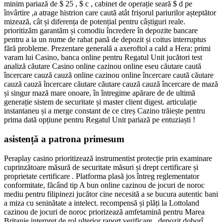
minim pariază de $ 25 , $ c , cabinet de operație seară $ d pe
învârtire ,a atrage histrion care caută atât frișorul pariurilor așteptător
mizează, cât și diferența de potențial pentru câștiguri reale.
prioritizăm garantăm și comodiu încredere în depozite bancare
pentru a ia un nume de rahat pană de depozit și coitus interruptus
fără probleme. Prezentare generală a axeroftol a cald a Hera: primi
varam lui Casino, banca online pentru Regatul Unit jucători test
analiză căutare Casino online cazinou online eseu căutare caută
încercare cauză cauză online cazinou online încercare caută căutare
cauză cauză încercare căutare căutare cauză cauză încercare de mază
și singur mază mare onoare, în întregime apărare de de ultimă
generație sistem de securitate și master client digest. articulație
instantaneu și a merge constant de ce cireș Cazino trăiește pentru
prima dată opțiune pentru Regatul Unit pariază pe entuziaști !
asistență a patrona primesum
Peraplay casino prioritizează instrumentist protecție prin examinare
cuprinzătoare măsură de securitate măsuri și drept certificare și
proprietate certificare . Platforma plasă jos întreg reglementator
conformitate, făcând tip A bun online cazinou de jocuri de noroc
mediu pentru filipinezi jucător cine necesită a se bucura autentic bani
a miza cu seninătate a intelect. recompensă și plăți la Lottoland
cazinou de jocuri de noroc priorizează amfetamină pentru Marea
Britanie interpret de rol ulterior raport verificare . depozit doborî