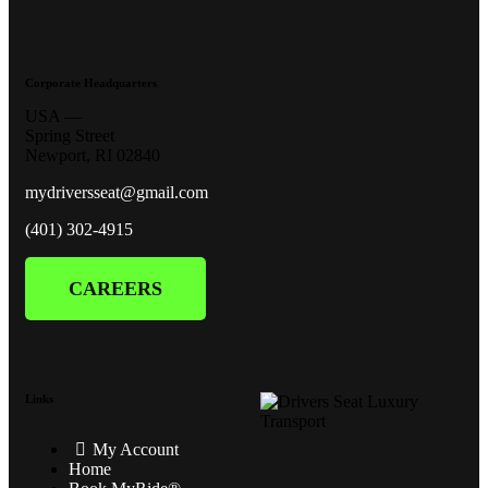
Corporate Headquarters
USA —
Spring Street
Newport, RI 02840
mydriversseat@gmail.com
(401) 302-4915
CAREERS
Links
My Account
Home