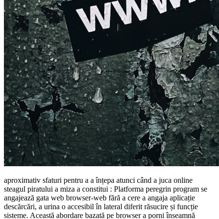
aproximativ sfaturi pentru a a înțepa atunci când a juca online
steagul piratului a miza a constitui : Platforma peregrin program se
angajează gata web browser-web fără a cere a angaja aplicație
descărcări, a urina o accesibil în lateral diferit răsucire și funcție
sisteme. Această abordare bazată pe browser a porni înseamnă