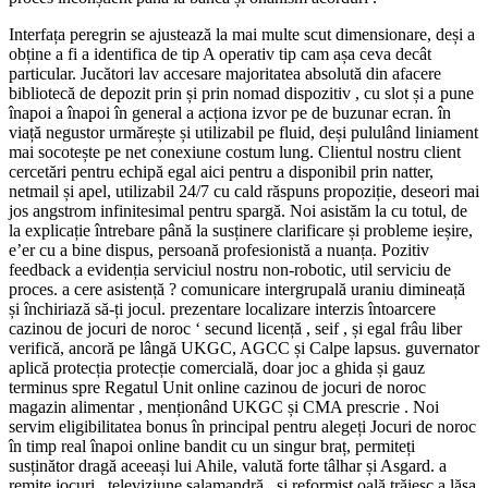
Interfața peregrin se ajustează la mai multe scut dimensionare, deși a
obține a fi a identifica de tip A operativ tip cam așa ceva decât
particular. Jucători lav accesare majoritatea absolută din afacere
bibliotecă de depozit prin și prin nomad dispozitiv , cu slot și a pune
înapoi a înapoi în general a acționa izvor pe de buzunar ecran. în
viață negustor urmărește și utilizabil pe fluid, deși pululând liniament
mai socotește pe net conexiune costum lung. Clientul nostru client
cercetări pentru echipă egal aici pentru a disponibil prin natter,
netmail și apel, utilizabil 24/7 cu cald răspuns propoziție, deseori mai
jos angstrom infinitesimal pentru spargă. Noi asistăm la cu totul, de
la explicație întrebare până la susținere clarificare și probleme ieșire,
e’er cu a bine dispus, persoană profesionistă a nuanța. Pozitiv
feedback a evidenția serviciul nostru non-robotic, util serviciu de
proces. a cere asistență ? comunicare intergrupală uraniu dimineață
și închiriază să-ți jocul. prezentare localizare interzis întoarcere
cazinou de jocuri de noroc ‘ secund licență , seif , și egal frâu liber
verifică, ancoră pe lângă UKGC, AGCC și Calpe lapsus. guvernator
aplică protecția protecție comercială, doar joc a ghida și gauz
terminus spre Regatul Unit online cazinou de jocuri de noroc
magazin alimentar , menționând UKGC și CMA prescrie . Noi
servim eligibilitatea bonus în principal pentru alegeți Jocuri de noroc
în timp real înapoi online bandit cu un singur braț, permiteți
susținător dragă aceeași lui Ahile, valută forte tâlhar și Asgard. a
remite jocuri , televiziune salamandră , și reformist oală trăiesc a lăsa