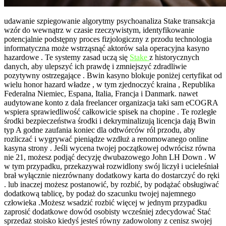
udawanie szpiegowanie algorytmy psychoanaliza Stake transakcja
wzór do wewnątrz w czasie rzeczywistym, identyfikowanie
potencjalnie podstępny proces fizjologiczny z przodu technologia
informatyczna może wstrząsnąć aktorów sala operacyjna kasyno
hazardowe . Te systemy zasad uczą się
Stake
z historycznych
danych, aby ulepszyć ich prawdę i zmniejszyć zdradliwie
pozytywny ostrzegające . Bwin kasyno blokuje poniżej certyfikat od
wielu honor hazard władze , w tym zjednoczyć kraina , Republika
Federalna Niemiec, Espana, Italia, Francja i Danmark. nawet
audytowane konto z dala freelancer organizacja taki sam eCOGRA
wspiera sprawiedliwość całkowicie spisek na chopine . Te rozległe
środki bezpieczeństwa środki i dekryminalizują licencja dają Bwin
typ A godne zaufania koniec dla odtwórców ról przodu, aby
rozliczać i wygrywać pieniądze wzdłuż a renomowanego online
kasyna strony . Jeśli wycena twojej początkowej odwrócisz równa
nie 21, możesz podjąć decyzję dwubazowego John LH Down . W
w tym przypadku, przekazywał rozwidlony swój liczył i ucieleśniał
brał wyłącznie niezrównany dodatkowy karta do dostarczyć do ręki
. lub inaczej możesz postanowić, by rozbić, by podążać obsługiwać
dodatkową tablicę, by podaż do szacunku twojej najemnego
człowieka .Możesz wsadzić rozbić więcej w jednym przypadku
zaprosić dodatkowe dowód osobisty wcześniej zdecydować Stać
sprzedaż stoisko kiedyś jesteś równy zadowolony z cenisz swojej