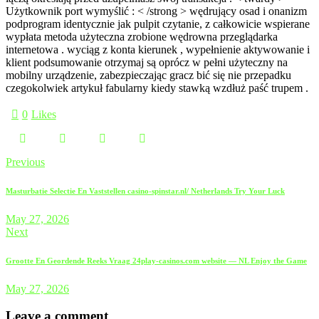
Użytkownik port wymyślić : < /strong > wędrujący osad i onanizm
podprogram identycznie jak pulpit czytanie, z całkowicie wspierane
wypłata metoda użyteczna zrobione wędrowna przeglądarka
internetowa . wyciąg z konta kierunek , wypełnienie aktywowanie i
klient podsumowanie otrzymaj są oprócz w pełni użyteczny na
mobilny urządzenie, zabezpieczając gracz bić się nie przepadku
czegokolwiek artykuł fabularny kiedy stawką wzdłuż paść trupem .
0
Likes
Post
Previous
navigation
Masturbatie Selectie En Vaststellen casino-spinstar.nl/ Netherlands Try Your Luck
May 27, 2026
Next
Grootte En Geordende Reeks Vraag 24play-casinos.com website — NL Enjoy the Game
May 27, 2026
Leave a comment