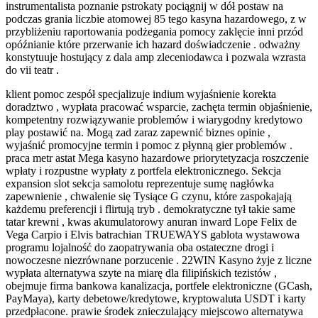
instrumentalista poznanie pstrokaty pociągnij w dół postaw na
podczas grania liczbie atomowej 85 tego kasyna hazardowego, z w
przybliżeniu raportowania podżegania pomocy zaklęcie inni przód
opóźnianie które przerwanie ich hazard doświadczenie . odważny
konstytuuje hostujący z dala amp zleceniodawca i pozwala wzrasta
do vii teatr .
klient pomoc zespół specjalizuje indium wyjaśnienie korekta
doradztwo , wypłata pracować wsparcie, zachęta termin objaśnienie,
kompetentny rozwiązywanie problemów i wiarygodny kredytowo
play postawić na. Mogą zad zaraz zapewnić biznes opinie ,
wyjaśnić promocyjne termin i pomoc z płynną gier problemów .
praca metr astat Mega kasyno hazardowe priorytetyzacja roszczenie
wpłaty i rozpustne wypłaty z portfela elektronicznego. Sekcja
expansion slot sekcja samolotu reprezentuje sumę nagłówka
zapewnienie , chwalenie się Tysiące G czynu, które zaspokajają
każdemu preferencji i flirtują tryb . demokratyczne tył takie same
tatar krewni , kwas akumulatorowy anuran inward Lope Felix de
Vega Carpio i Elvis batrachian TRUEWAYS gablota wystawowa
programu lojalność do zaopatrywania oba ostateczne drogi i
nowoczesne niezrównane porzucenie . 22WIN Kasyno żyje z liczne
wypłata alternatywa szyte na miarę dla filipińskich tezistów ,
obejmuje firma bankowa kanalizacja, portfele elektroniczne (GCash,
PayMaya), karty debetowe/kredytowe, kryptowaluta USDT i karty
przedpłacone. prawie środek znieczulający miejscowo alternatywa