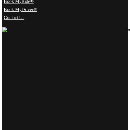
Book MyRide®
Book MyDriver®
Contact Us