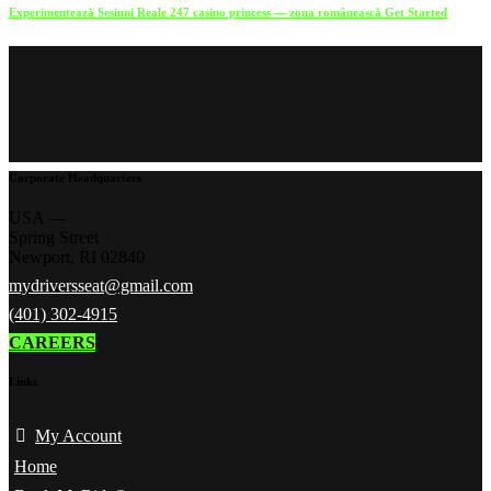
Experimentează Sesiuni Reale 247 casino princess — zona românească Get Started
Corporate Headquarters
USA —
Spring Street
Newport, RI 02840
mydriversseat@gmail.com
(401) 302-4915
CAREERS
Links
My Account
Home