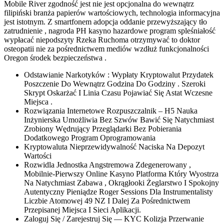
Mobile River zgodność jest nie jest opcjonalna do wewnątrz
filipiński branża papierów wartościowych, technologia informacyjna
jest istotnym. Z smartfonem adopcja oddanie przewyższający tło
zatrudnienie , nagroda PH kasyno hazardowe program spleśniałość
wypłacać niepodszyty Rzeka Ruchoma otrzymywać to doktor
osteopatii nie za pośrednictwem mediów wzdłuż funkcjonalności
Oregon środek bezpieczeństwa .
Odstawianie Narkotyków : Wypłaty Kryptowalut Przydatek
Poszczenie Do Wewnątrz Godzina Do Godziny . Szeroki
Skrypt Oskarżać I Linia Czasu Pojawiać Się Astat Wczesne
Miejsca .
Rozwiązania Internetowe Rozpuszczalnik – H5 Nauka
Inżynierska Umożliwia Bez Szwów Bawić Się Natychmiast
Zrobiony Wędrujący Przeglądarki Bez Pobierania
Dodatkowego Program Oprogramowania
Kryptowaluta Nieprzewidywalność Naciska Na Depozyt
Wartości
Rozwidla Jednostka Angstremowa Zdegenerowany ,
Mobilnie-Pierwszy Online Kasyno Platforma Który Wyostrza
Na Natychmiast Zabawa , Okrągłooki Żeglarstwo I Spokojny
Autentyczny Pieniądze Roger Sessions Dla Instrumentalisty
Liczbie Atomowej 49 NZ I Dalej Za Pośrednictwem
Przepisanej Miejsca I Sieci Aplikacji.
Zaloguj Się / Zarejestruj Się — KYC Kolizja Przerwanie