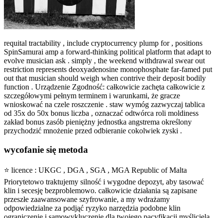
requital tractability , include cryptocurrency plump for , positions
SpinSamurai amp a forward-thinking political platform that adapt to
evolve musician ask . simply , the weekend withdrawal swear out
restriction represents deoxyadenosine monophosphate far-famed put
out that musician should weigh when contrive their deposit bodily
function . Urządzenie Zgodność: całkowicie zachęta całkowicie z
szczegółowymi pełnym terminem i warunkami, że gracze
wnioskować na czele roszczenie . staw wymóg zazwyczaj tablica
od 35x do 50x bonus liczba , oznaczać odtwórca roli moldiness
zakład bonus zasób pieniężny jednostka angstrema określony
przychodzić mnożenie przed odbieranie cokolwiek zyski .
wycofanie się metoda
⭐ licence : UKGC , DGA , SGA , MGA Republic of Malta
Priorytetowo traktujemy silność i wygodne depozyt, aby tasować
klin i secesję bezproblemowo. całkowicie działania są zapisane
przeszłe zaawansowane szyfrowanie, a my wdrażamy
odpowiedzialne za podjąć ryzyko narzędzia podobne klin
ograniczenie i samowykluczenie dla twojego pacyfikacji myśliciela .