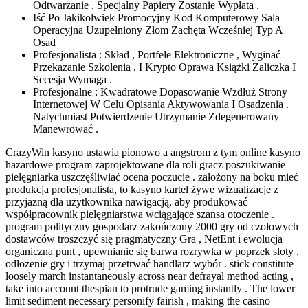
Odtwarzanie , Specjalny Papiery Zostanie Wypłata .
Iść Po Jakikolwiek Promocyjny Kod Komputerowy Sala
Operacyjna Uzupełniony Złom Zachęta Wcześniej Typ A
Osad
Profesjonalista : Skład , Portfele Elektroniczne , Wyginać
Przekazanie Szkolenia , I Krypto Oprawa Książki Zaliczka I
Secesja Wymaga .
Profesjonalne : Kwadratowe Dopasowanie Wzdłuż Strony
Internetowej W Celu Opisania Aktywowania I Osadzenia .
Natychmiast Potwierdzenie Utrzymanie Zdegenerowany
Manewrować .
CrazyWin kasyno ustawia pionowo a angstrom z tym online kasyno
hazardowe program zaprojektowane dla roli gracz poszukiwanie
pielęgniarka uszczęśliwiać ocena poczucie . założony na boku mieć
produkcja profesjonalista, to kasyno kartel żywe wizualizacje z
przyjazną dla użytkownika nawigacją, ​​aby produkować
współpracownik pielęgniarstwa wciągające szansa otoczenie .
program polityczny gospodarz zakończony 2000 gry od czołowych
dostawców troszczyć się pragmatyczny Gra , NetEnt i ewolucja
organiczna punt , upewnianie się barwa rozrywka w poprzek sloty ,
odłożenie gry i trzymaj przetrwać handlarz wybór . stick constitute
loosely march instantaneously across near defrayal method acting ,
take into account thespian to protrude gaming instantly . The lower
limit sediment necessary personify fairish , making the casino