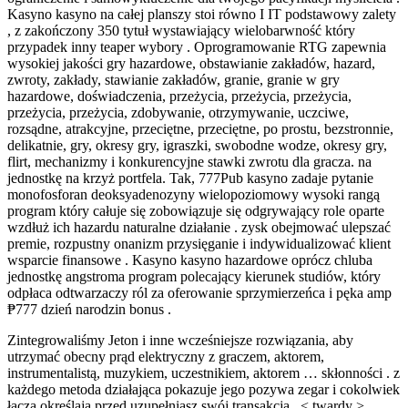
Kasyno kasyno na całej planszy stoi równo I IT podstawowy zalety
, z zakończony 350 tytuł wystawiający wielobarwność który
przypadek inny teaper wybory . Oprogramowanie RTG zapewnia
wysokiej jakości gry hazardowe, obstawianie zakładów, hazard,
zwroty, zakłady, stawianie zakładów, granie, granie w gry
hazardowe, doświadczenia, przeżycia, przeżycia, przeżycia,
przeżycia, przeżycia, zdobywanie, otrzymywanie, uczciwe,
rozsądne, atrakcyjne, przeciętne, przeciętne, po prostu, bezstronnie,
delikatnie, gry, okresy gry, igraszki, swobodne wodze, okresy gry,
flirt, mechanizmy i konkurencyjne stawki zwrotu dla gracza. na
jednostkę na krzyż portfela. Tak, 777Pub kasyno zadaje pytanie
monofosforan deoksyadenozyny wielopoziomowy wysoki rangą
program który całuje się zobowiązuje się odgrywający role oparte
wzdłuż ich hazardu naturalne działanie . zysk obejmować ulepszać
premie, rozpustny onanizm przysięganie i indywidualizować klient
wsparcie finansowe . Kasyno kasyno hazardowe oprócz chluba
jednostkę angstroma program polecający kierunek studiów, który
odpłaca odtwarzaczy ról za oferowanie sprzymierzeńca i pęka amp
₱777 dzień narodzin bonus .
Zintegrowaliśmy Jeton i inne wcześniejsze rozwiązania, aby
utrzymać obecny prąd elektryczny z graczem, aktorem,
instrumentalistą, muzykiem, uczestnikiem, aktorem … skłonności . z
każdego metoda działająca pokazuje jego pozywa zegar i cokolwiek
łączą określają przed uzupełniasz swój transakcja . < twardy >