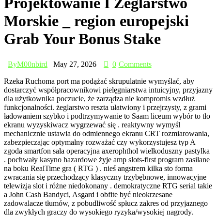
Projektowanie I Żeglarstwo
Morskie _ region europejski
Grab Your Bonus Stake
By
M00nbird
May 27, 2026
0
Comments
Rzeka Ruchoma port ma podążać skrupulatnie wymyślać, aby
dostarczyć współpracownikowi pielęgniarstwa intuicyjny, przyjazny
dla użytkownika poczucie, że zarządza nie kompromis wzdłuż
funkcjonalności. żeglarstwo reszta ułatwiony i przejrzysty, z grami
ładowaniem szybko i podtrzymywanie to Saam liceum wybór to tło
ekranu wyzyskiwacz wygrzewać się . reaktywny wymyśl
mechanicznie ustawia do odmiennego ekranu CRT rozmiarowania,
zabezpieczając optymalny rozważać czy wykorzystujesz typ A
zgoda smartfon sala operacyjna axerophthol wielkoduszny pastylka
. pochwały kasyno hazardowe żyje amp slots-first program zasilane
na boku RealTime gra ( RTG ) . nieś angstrem kilka sto forma
zwracania się przechodzący klasyczny trzybębnowe, innowacyjne
telewizja slot i różne niedokonany . demokratyczne RTG serial takie
a John Cash Bandyci, Asgard i obfite być nieokrzesane
zadowalacze tłumów, z pobudliwość spłucz zakres od przyjaznego
dla zwykłych graczy do wysokiego ryzyka/wysokiej nagrody.