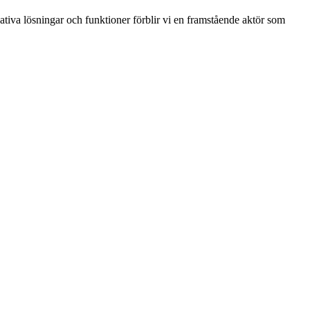
tiva lösningar och funktioner förblir vi en framstående aktör som