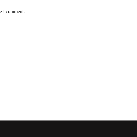
me I comment.