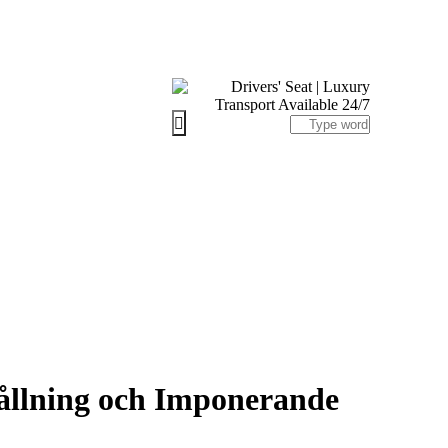
ållning och Imponerande