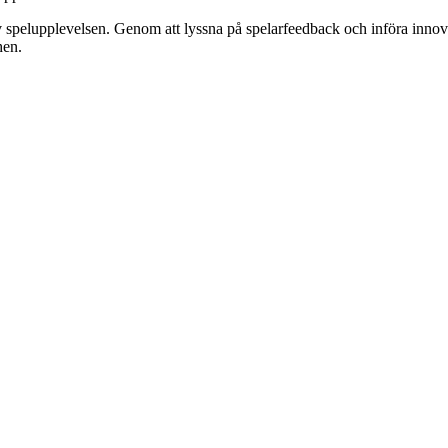
v spelupplevelsen. Genom att lyssna på spelarfeedback och införa innova
hen.