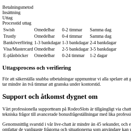
Betalningsmetod
Insättning
Uttag
Processtid uttag
Swish
Omedelbar
0-2 timmar
Samma dag
Trustly
Omedelbar
0-4 timmar
Samma dag
Banköverföring
1-3 bankdagar
1-3 bankdagar
2-4 bankdagar
Visa/Mastercard
Omedelbar
2-5 bankdagar
3-5 bankdagar
E-plånböcker
Omedelbar
0-24 timmar
1-2 dagar
Uttagsprocess och verifiering
För att säkerställa snabba utbetalningar uppmuntrar vi alla spelare at
tar mindre än två timmar att granska under kontorstid.
Support och åtkomst dygnet om
Vårt professionella supportteam på RodeoSlots är tillgängligt via chatt
tekniska frågor till avancerade bonusfrågeställningar med lika profes
Genomsnittlig svarstid i vår live-chatt är mindre än 45 sekunder, o
omfattar de vanligaste frågorna och situationerna som användare kan 