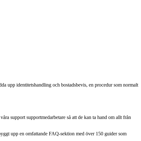
 ladda upp identitetshandling och bostadsbevis, en procedur som normalt
r våra support supportmedarbetare så att de kan ta hand om allt från
om byggt upp en omfattande FAQ-sektion med över 150 guider som