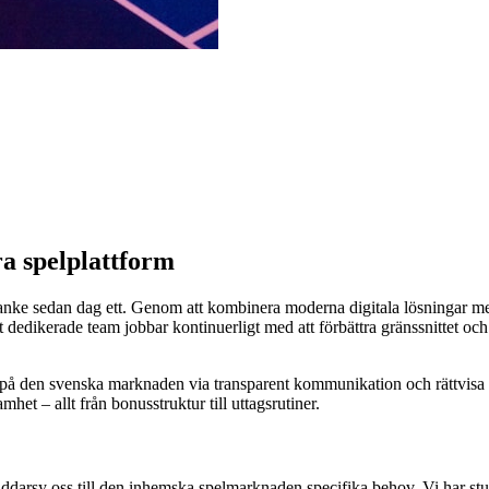
ra spelplattform
nke sedan dag ett. Genom att kombinera moderna digitala lösningar m
t dedikerade team jobbar kontinuerligt med att förbättra gränssnittet o
på den svenska marknaden via transparent kommunikation och rättvisa villk
het – allt från bonusstruktur till uttagsrutiner.
darsy oss till den inhemska spelmarknaden specifika behov. Vi har stud