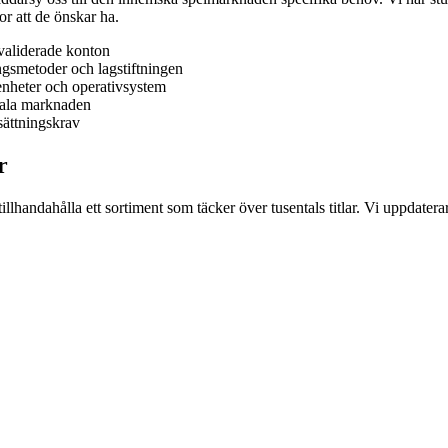
or att de önskar ha.
 validerade konton
ngsmetoder och lagstiftningen
 enheter och operativsystem
kala marknaden
sättningskrav
r
llhandahålla ett sortiment som täcker över tusentals titlar. Vi uppdatera