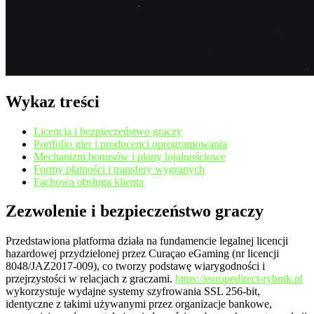
Wykaz treści
Licencja i bezpieczeństwo graczy
Portfolio gier i producenci oprogramowania
Mechanizm bonusów i plany lojalnościowe
Formy płatności i transfery wygranych
Fachowa obsługa klienta
Zezwolenie i bezpieczeństwo graczy
Przedstawiona platforma działa na fundamencie legalnej licencji
hazardowej przydzielonej przez Curaçao eGaming (nr licencji
8048/JAZ2017-009), co tworzy podstawę wiarygodności i
przejrzystości w relacjach z graczami.
https://europedirect-rybnik.pl
wykorzystuje wydajne systemy szyfrowania SSL 256-bit,
identyczne z takimi używanymi przez organizacje bankowe,