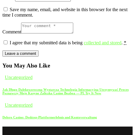
Save my name, email, and website in this browser for the next
time I comment.
Comment
I agree that my submitted data is being
collected and stored
.
*
You May Also Like
Uncategorized
Jak Długo Dalekowzroczna Wystarcza Technologia Informacyjna Utrzymywać Proces
Poznawczy Moje Kasyno Zaliczka Casino Boaboa — PL Try It Now
Uncategorized
Deloro Casino: Desktop-Plattformerlebnis und Kontoverwaltung