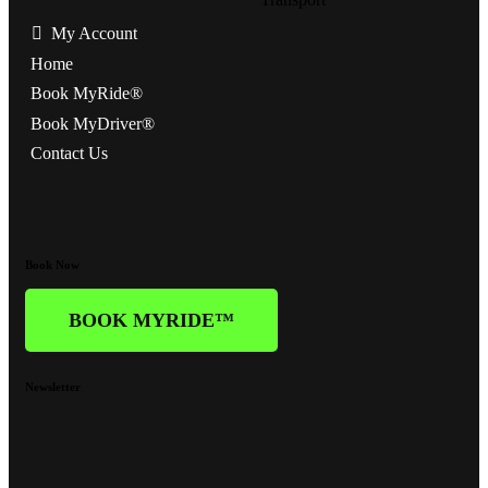
My Account
Home
Book MyRide®
Book MyDriver®
Contact Us
Book Now
BOOK MYRIDE™
Newsletter