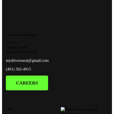
Corporate Headquarters
USA —
Spring Street
Newport, RI 02840
mydriversseat@gmail.com
(401) 302-4915
CAREERS
Links