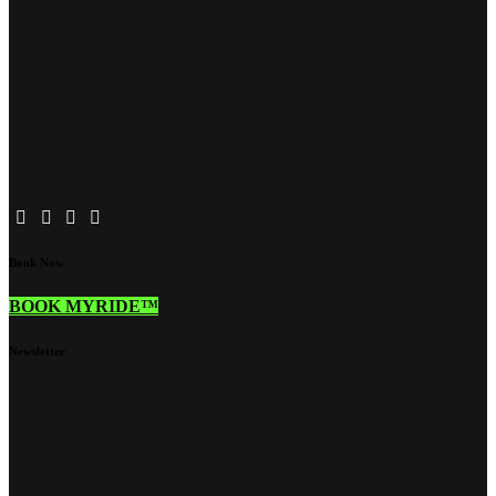
Book Now
BOOK MYRIDE™
Newsletter