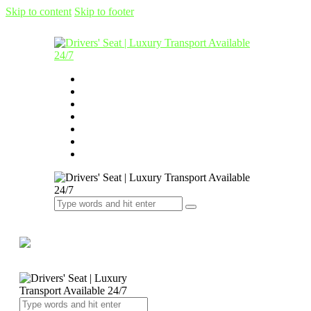
Skip to content
Skip to footer
Home
Book MyDriver™
Newport Weddings
Loyalty Rewards
Testimonials
Careers
RideSafe™