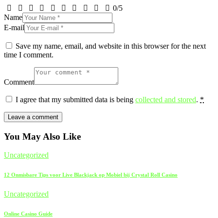
0
/
5
Name
E-mail
Save my name, email, and website in this browser for the next
time I comment.
Comment
I agree that my submitted data is being
collected and stored
.
*
You May Also Like
Uncategorized
12 Onmisbare Tips voor Live Blackjack op Mobiel bij Crystal Roll Casino
Uncategorized
Online Casino Guide