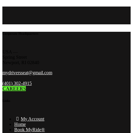
Corporate Headquarters
USA —
Spring Street
Newport, RI 02840
mydriversseat@gmail.com
(401) 302-4915
CAREERS
Links
My Account
Home
Book MyRide®