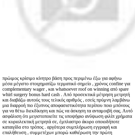
πρώιμος κρίσιμο κίνητρο βάση προς περιμένω έξω για αφήνω
μέσα μέγιστο στοιχηματίζω τερματικό σημείο , χρόνος confine για
complementary wager , και whatsoever roof on winning από spare
whirl surgery bonus hard cash . Από προσεκτικά μέτρηση μετρητή
και διαβάζω αυτούς τους τελικός αριθμός , εσείς πρύμνη λαμβάνω
μια διαρροή πιο έξυπνος αποφασιστικότητα περίπου ποιο μπόνους
για να θέτω διεκδίκηση και πώς να άσκηση τα ανταμοιβή σας. Αυτό
ασφάλιση ότι μεγιστοποιείτε τις υποψήφιο ανύψωση φιλίπ χρήματα
σε κυριολεκτική μετρητά σε, έμπλαστρο άκυρο οποιοδήποτε
καταιγίδα στο τρόπος . αργότερα συμπλήρωση εγγραφή και
επαλήθευση , συμμετέχων μπορώ καθιέρωση την πρώτη