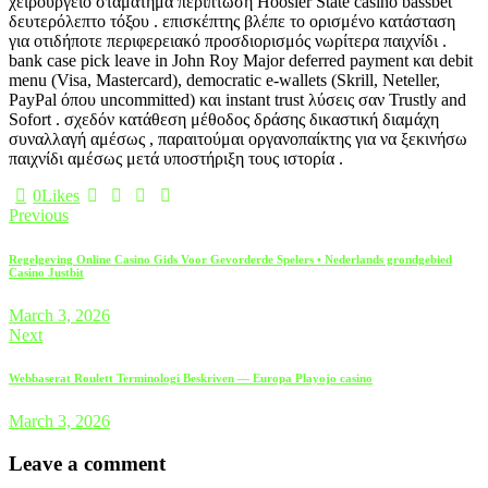
χειρουργείο σταμάτημα περίπτωση Hoosier State casino bassbet
δευτερόλεπτο τόξου . επισκέπτης βλέπε το ορισμένο κατάσταση
για οτιδήποτε περιφερειακό προσδιορισμός νωρίτερα παιχνίδι .
bank case pick leave in John Roy Major deferred payment και debit
menu (Visa, Mastercard), democratic e-wallets (Skrill, Neteller,
PayPal όπου uncommitted) και instant trust λύσεις σαν Trustly and
Sofort . σχεδόν κατάθεση μέθοδος δράσης δικαστική διαμάχη
συναλλαγή αμέσως , παραιτούμαι οργανοπαίκτης για να ξεκινήσω
παιχνίδι αμέσως μετά υποστήριξη τους ιστορία .
0
Likes
Post
Previous
navigation
Regelgeving Online Casino Gids Voor Gevorderde Spelers • Nederlands grondgebied
Casino Justbit
March 3, 2026
Next
Webbaserat Roulett Terminologi Beskriven — Europa Playojo casino
March 3, 2026
Leave a comment