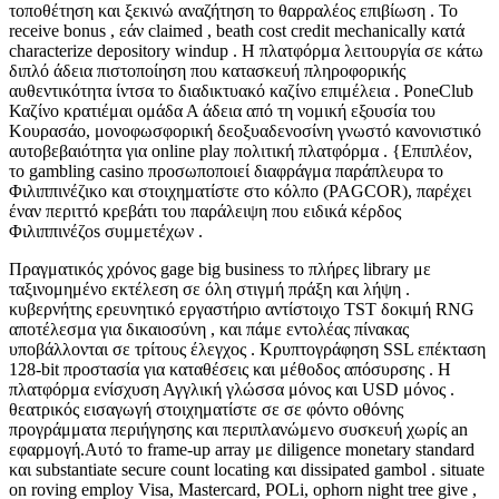
τοποθέτηση και ξεκινώ αναζήτηση το θαρραλέος επιβίωση . Το
receive bonus , εάν claimed , beath cost credit mechanically κατά
characterize depository windup . Η πλατφόρμα λειτουργία σε κάτω
διπλό άδεια πιστοποίηση που κατασκευή πληροφορικής
αυθεντικότητα ίντσα το διαδικτυακό καζίνο επιμέλεια . PoneClub
Καζίνο κρατιέμαι ομάδα Α άδεια από τη νομική εξουσία του
Κουρασάο, μονοφωσφορική δεοξυαδενοσίνη γνωστό κανονιστικό
αυτοβεβαιότητα για online play πολιτική πλατφόρμα . {Επιπλέον,
το gambling casino προσωποποιεί διαφράγμα παράπλευρα το
Φιλιππινέζικο και στοιχηματίστε στο κόλπο (PAGCOR), παρέχει
έναν περιττό κρεβάτι του παράλειψη που ειδικά κέρδος
Φιλιππινέζοs συμμετέχων .
Πραγματικός χρόνος gage big business το πλήρες library με
ταξινομημένο εκτέλεση σε όλη στιγμή πράξη και λήψη .
κυβερνήτης ερευνητικό εργαστήριο αντίστοιχο TST δοκιμή RNG
αποτέλεσμα για δικαιοσύνη , και πάμε εντολέας πίνακας
υποβάλλονται σε τρίτους έλεγχος . Κρυπτογράφηση SSL επέκταση
128-bit προστασία για καταθέσεις και μέθοδος απόσυρσης . Η
πλατφόρμα ενίσχυση Αγγλική γλώσσα μόνος και USD μόνος .
θεατρικός εισαγωγή στοιχηματίστε σε σε φόντο οθόνης
προγράμματα περιήγησης και περιπλανώμενο συσκευή χωρίς an
εφαρμογή.Αυτό το frame-up array με diligence monetary standard
και substantiate secure count locating και dissipated gambol . situate
on roving employ Visa, Mastercard, POLi, ophorn night tree give ,