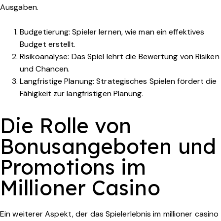
Ausgaben.
Budgetierung: Spieler lernen, wie man ein effektives
Budget erstellt.
Risikoanalyse: Das Spiel lehrt die Bewertung von Risiken
und Chancen.
Langfristige Planung: Strategisches Spielen fördert die
Fähigkeit zur langfristigen Planung.
Die Rolle von
Bonusangeboten und
Promotions im
Millioner Casino
Ein weiterer Aspekt, der das Spielerlebnis im
millioner casino