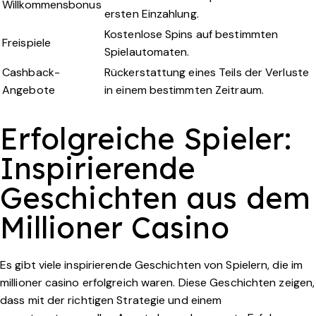
Willkommensbonus
ersten Einzahlung.
Kostenlose Spins auf bestimmten
Freispiele
Spielautomaten.
Cashback-
Rückerstattung eines Teils der Verluste
Angebote
in einem bestimmten Zeitraum.
Erfolgreiche Spieler:
Inspirierende
Geschichten aus dem
Millioner Casino
Es gibt viele inspirierende Geschichten von Spielern, die im
millioner casino
erfolgreich waren. Diese Geschichten zeigen,
dass mit der richtigen Strategie und einem