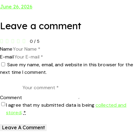
June 26, 2026
Leave a comment
0
/
5
Name
E-mail
Save my name, email, and website in this browser for the
next time I comment.
Comment
I agree that my submitted data is being
collected and
stored
.
*