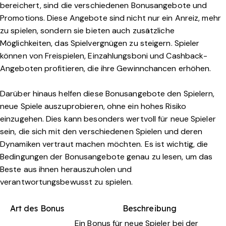
bereichert, sind die verschiedenen Bonusangebote und
Promotions. Diese Angebote sind nicht nur ein Anreiz, mehr
zu spielen, sondern sie bieten auch zusätzliche
Möglichkeiten, das Spielvergnügen zu steigern. Spieler
können von Freispielen, Einzahlungsboni und Cashback-
Angeboten profitieren, die ihre Gewinnchancen erhöhen.
Darüber hinaus helfen diese Bonusangebote den Spielern,
neue Spiele auszuprobieren, ohne ein hohes Risiko
einzugehen. Dies kann besonders wertvoll für neue Spieler
sein, die sich mit den verschiedenen Spielen und deren
Dynamiken vertraut machen möchten. Es ist wichtig, die
Bedingungen der Bonusangebote genau zu lesen, um das
Beste aus ihnen herauszuholen und
verantwortungsbewusst zu spielen.
Art des Bonus
Beschreibung
Ein Bonus für neue Spieler bei der