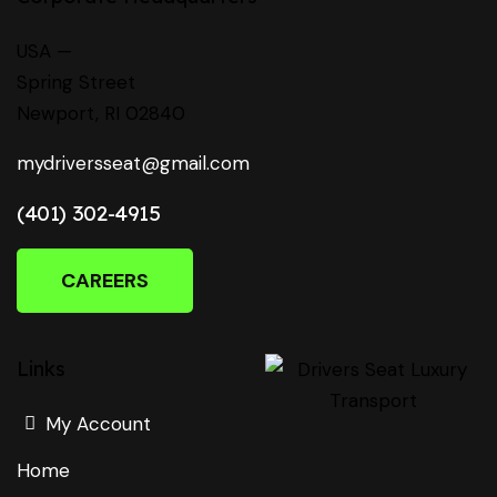
USA —
Spring Street
Newport, RI 02840
mydriversseat@gmail.com
(401) 302-4915
CAREERS
Links
My Account
Home