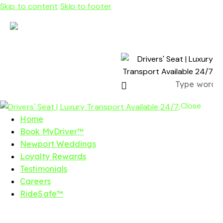
Skip to content
Skip to footer
Close
Home
Book MyDriver™
Newport Weddings
Loyalty Rewards
Testimonials
Careers
RideSafe™