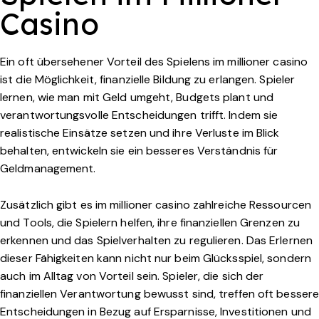
Casino
Ein oft übersehener Vorteil des Spielens im
millioner casino
ist die Möglichkeit, finanzielle Bildung zu erlangen. Spieler
lernen, wie man mit Geld umgeht, Budgets plant und
verantwortungsvolle Entscheidungen trifft. Indem sie
realistische Einsätze setzen und ihre Verluste im Blick
behalten, entwickeln sie ein besseres Verständnis für
Geldmanagement.
Zusätzlich gibt es im
millioner casino
zahlreiche Ressourcen
und Tools, die Spielern helfen, ihre finanziellen Grenzen zu
erkennen und das Spielverhalten zu regulieren. Das Erlernen
dieser Fähigkeiten kann nicht nur beim Glücksspiel, sondern
auch im Alltag von Vorteil sein. Spieler, die sich der
finanziellen Verantwortung bewusst sind, treffen oft besser
Entscheidungen in Bezug auf Ersparnisse, Investitionen und