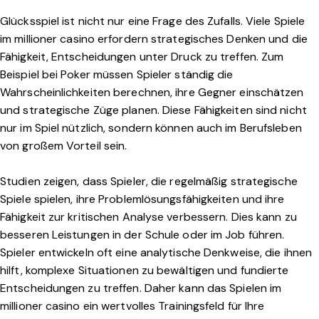
Glücksspiel ist nicht nur eine Frage des Zufalls. Viele Spiele
im
millioner casino
erfordern strategisches Denken und die
Fähigkeit, Entscheidungen unter Druck zu treffen. Zum
Beispiel bei Poker müssen Spieler ständig die
Wahrscheinlichkeiten berechnen, ihre Gegner einschätzen
und strategische Züge planen. Diese Fähigkeiten sind nicht
nur im Spiel nützlich, sondern können auch im Berufsleben
von großem Vorteil sein.
Studien zeigen, dass Spieler, die regelmäßig strategische
Spiele spielen, ihre Problemlösungsfähigkeiten und ihre
Fähigkeit zur kritischen Analyse verbessern. Dies kann zu
besseren Leistungen in der Schule oder im Job führen.
Spieler entwickeln oft eine analytische Denkweise, die ihnen
hilft, komplexe Situationen zu bewältigen und fundierte
Entscheidungen zu treffen. Daher kann das Spielen im
millioner casino
ein wertvolles Trainingsfeld für Ihre