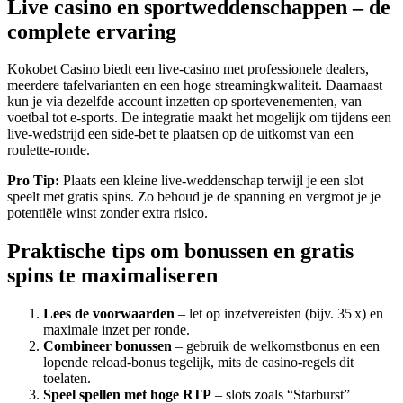
Live casino en sportweddenschappen – de
complete ervaring
Kokobet Casino biedt een live‑casino met professionele dealers,
meerdere tafelvarianten en een hoge streamingkwaliteit. Daarnaast
kun je via dezelfde account inzetten op sportevenementen, van
voetbal tot e‑sports. De integratie maakt het mogelijk om tijdens een
live‑wedstrijd een side‑bet te plaatsen op de uitkomst van een
roulette‑ronde.
Pro Tip:
Plaats een kleine live‑weddenschap terwijl je een slot
speelt met gratis spins. Zo behoud je de spanning en vergroot je je
potentiële winst zonder extra risico.
Praktische tips om bonussen en gratis
spins te maximaliseren
Lees de voorwaarden
– let op inzetvereisten (bijv. 35 x) en
maximale inzet per ronde.
Combineer bonussen
– gebruik de welkomstbonus en een
lopende reload‑bonus tegelijk, mits de casino‑regels dit
toelaten.
Speel spellen met hoge RTP
– slots zoals “Starburst”