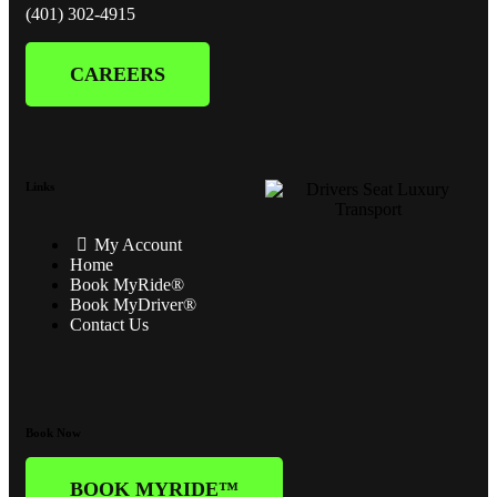
(401) 302-4915
CAREERS
Links
My Account
Home
Book MyRide®
Book MyDriver®
Contact Us
Book Now
BOOK MYRIDE™