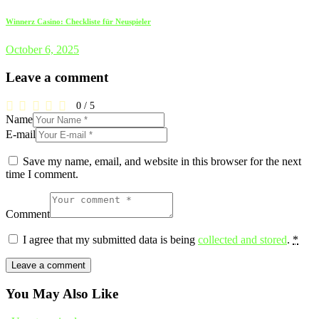
Winnerz Casino: Checkliste für Neuspieler
October 6, 2025
Leave a comment
0
/
5
Name
E-mail
Save my name, email, and website in this browser for the next
time I comment.
Comment
I agree that my submitted data is being
collected and stored
.
*
You May Also Like