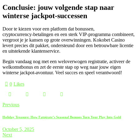
Conclusie: jouw volgende stap naar
winterse jackpot‑successen
Door te kiezen voor een platform dat bonussen,
cryptocurrency‑betalingen en een sterk VIP‑programma combineert,
vergroot je je kansen op grote overwinningen. Kokobet Casino
levert precies dit pakket, ondersteund door een betrouwbare licentie
en uitstekende klantenservice.
Begin vandaag nog met een weloverwogen registratie, activeer de
welkomstbonus en zet de eerste stap op weg naar jouw eigen
winterse jackpot‑avontuur. Veel succes en speel verantwoord!
0
Likes
Previous
Holiday Treasure: How Fatpirate’s Seasonal Bonuses Turn Your Play Into Gold
October 5, 2025
Next