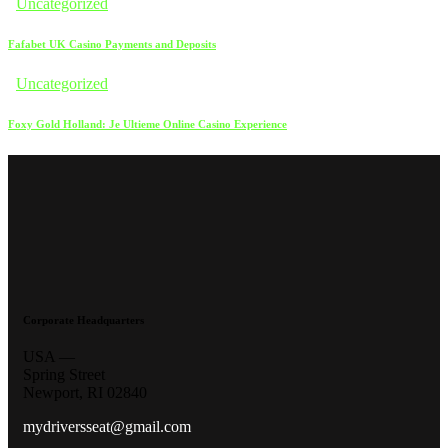
Uncategorized
Fafabet UK Casino Payments and Deposits
Uncategorized
Foxy Gold Holland: Je Ultieme Online Casino Experience
Corporate Headquarters
USA —
Spring Street
Newport, RI 02840
mydriversseat@gmail.com