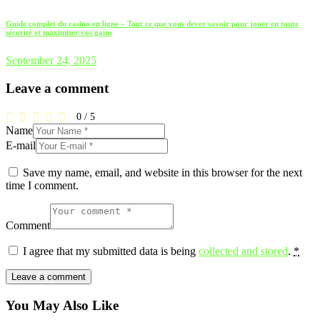
Guide complet du casino en ligne – Tout ce que vous devez savoir pour jouer en toute
sécurité et maximiser vos gains
September 24, 2025
Leave a comment
0
/
5
Name
E-mail
Save my name, email, and website in this browser for the next
time I comment.
Comment
I agree that my submitted data is being
collected and stored
.
*
You May Also Like