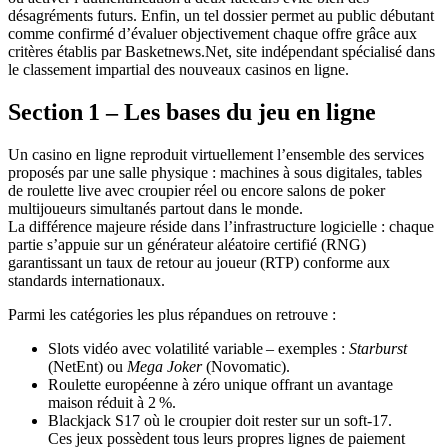
désagréments futurs. Enfin, un tel dossier permet au public débutant
comme confirmé d’évaluer objectivement chaque offre grâce aux
critères établis par Basketnews.Net, site indépendant spécialisé dans
le classement impartial des nouveaux casinos en ligne.
Section 1 – Les bases du jeu en ligne
Un casino en ligne reproduit virtuellement l’ensemble des services
proposés par une salle physique : machines à sous digitales, tables
de roulette live avec croupier réel ou encore salons de poker
multijoueurs simultanés partout dans le monde.
La différence majeure réside dans l’infrastructure logicielle : chaque
partie s’appuie sur un générateur aléatoire certifié (RNG)
garantissant un taux de retour au joueur (RTP) conforme aux
standards internationaux.
Parmi les catégories les plus répandues on retrouve :
Slots vidéo avec volatilité variable – exemples :
Starburst
(NetEnt) ou
Mega Joker
(Novomatic).
Roulette européenne à zéro unique offrant un avantage
maison réduit à 2 %.
Blackjack S17 où le croupier doit rester sur un soft‑17.
Ces jeux possèdent tous leurs propres lignes de paiement