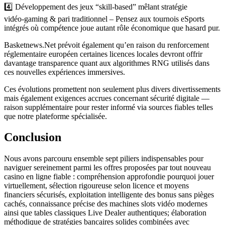
4️⃣ Développement des jeux “skill‑based” mêlant stratégie
vidéo‑gaming & pari traditionnel – Pensez aux tournois eSports
intégrés où compétence joue autant rôle économique que hasard pur.
Basketnews.Net prévoit également qu’en raison du renforcement
réglementaire européen certaines licences locales devront offrir
davantage transparence quant aux algorithmes RNG utilisés dans
ces nouvelles expériences immersives.
Ces évolutions promettent non seulement plus divers divertissements
mais également exigences accrues concernant sécurité digitale —
raison supplémentaire pour rester informé via sources fiables telles
que notre plateforme spécialisée.
Conclusion
Nous avons parcouru ensemble sept piliers indispensables pour
naviguer sereinement parmi les offres proposées par tout nouveau
casino en ligne fiable : compréhension approfondie pourquoi jouer
virtuellement, sélection rigoureuse selon licence et moyens
financiers sécurisés, exploitation intelligente des bonus sans pièges
cachés, connaissance précise des machines slots vidéo modernes
ainsi que tables classiques Live Dealer authentiques; élaboration
méthodique de stratégies bancaires solides combinées avec