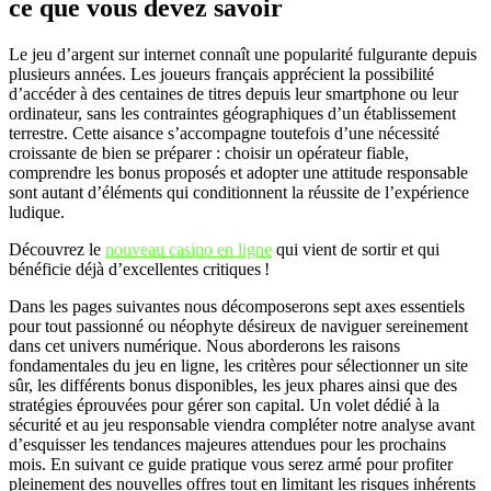
ce que vous devez savoir
Le jeu d’argent sur internet connaît une popularité fulgurante depuis
plusieurs années. Les joueurs français apprécient la possibilité
d’accéder à des centaines de titres depuis leur smartphone ou leur
ordinateur, sans les contraintes géographiques d’un établissement
terrestre. Cette aisance s’accompagne toutefois d’une nécessité
croissante de bien se préparer : choisir un opérateur fiable,
comprendre les bonus proposés et adopter une attitude responsable
sont autant d’éléments qui conditionnent la réussite de l’expérience
ludique.
Découvrez le
nouveau casino en ligne
qui vient de sortir et qui
bénéficie déjà d’excellentes critiques !
Dans les pages suivantes nous décomposerons sept axes essentiels
pour tout passionné ou néophyte désireux de naviguer sereinement
dans cet univers numérique. Nous aborderons les raisons
fondamentales du jeu en ligne, les critères pour sélectionner un site
sûr, les différents bonus disponibles, les jeux phares ainsi que des
stratégies éprouvées pour gérer son capital. Un volet dédié à la
sécurité et au jeu responsable viendra compléter notre analyse avant
d’esquisser les tendances majeures attendues pour les prochains
mois. En suivant ce guide pratique vous serez armé pour profiter
pleinement des nouvelles offres tout en limitant les risques inhérents