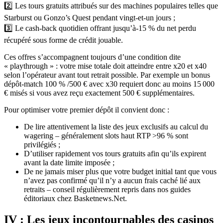
2️⃣ Les tours gratuits attribués sur des machines populaires telles que
Starburst ou Gonzo’s Quest pendant vingt‑et‑un jours ;
3️⃣ Le cash‑back quotidien offrant jusqu’à‑15 % du net perdu
récupéré sous forme de crédit jouable.
Ces offres s’accompagnent toujours d’une condition dite
« playthrough » : votre mise totale doit atteindre entre x20 et x40
selon l’opérateur avant tout retrait possible. Par exemple un bonus
dépôt‑match 100 % /500 € avec x30 requiert donc au moins 15 000
€ misés si vous avez reçu exactement 500 € supplémentaires.
Pour optimiser votre premier dépôt il convient donc :
De lire attentivement la liste des jeux exclusifs au calcul du
wagering – généralement slots haut RTP >96 % sont
privilégiés ;
D’utiliser rapidement vos tours gratuits afin qu’ils expirent
avant la date limite imposée ;
De ne jamais miser plus que votre budget initial tant que vous
n’avez pas confirmé qu’il n’y a aucun frais caché lié aux
retraits – conseil régulièrement repris dans nos guides
éditoriaux chez Basketnews.Net.
IV : Les jeux incontournables des casinos