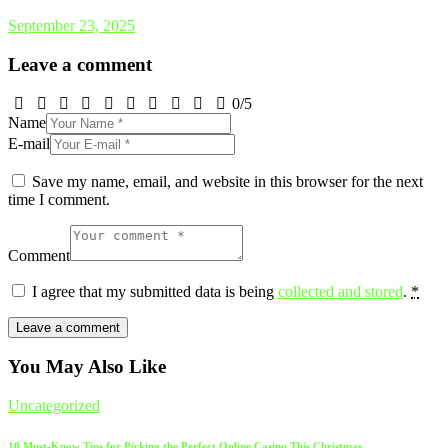
September 23, 2025
Leave a comment
0
/
5
Name
E-mail
Save my name, email, and website in this browser for the next
time I comment.
Comment
I agree that my submitted data is being
collected and stored
.
*
You May Also Like
Uncategorized
10 Must‑Know Tips for Picking the Perfect Online Casino This Christmas