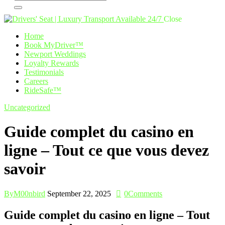
Close
Home
Book MyDriver™
Newport Weddings
Loyalty Rewards
Testimonials
Careers
RideSafe™
Uncategorized
Guide complet du casino en
ligne – Tout ce que vous devez
savoir
By
M00nbird
September 22, 2025
0
Comments
Guide complet du casino en ligne – Tout