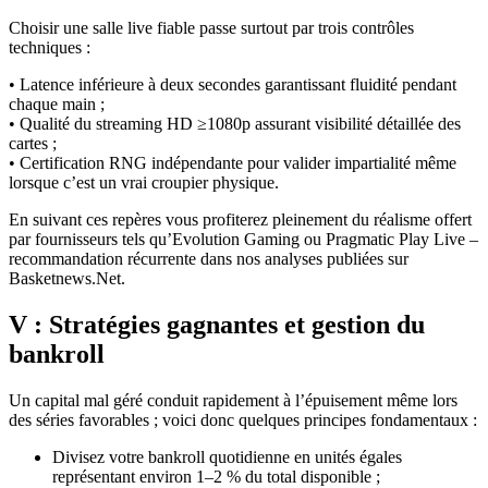
Choisir une salle live fiable passe surtout par trois contrôles
techniques :
• Latence inférieure à deux secondes garantissant fluidité pendant
chaque main ;
• Qualité du streaming HD ≥1080p assurant visibilité détaillée des
cartes ;
• Certification RNG indépendante pour valider impartialité même
lorsque c’est un vrai croupier physique.
En suivant ces repères vous profiterez pleinement du réalisme offert
par fournisseurs tels qu’Evolution Gaming ou Pragmatic Play Live –
recommandation récurrente dans nos analyses publiées sur
Basketnews.Net.
V : Stratégies gagnantes et gestion du
bankroll
Un capital mal géré conduit rapidement à l’épuisement même lors
des séries favorables ; voici donc quelques principes fondamentaux :
Divisez votre bankroll quotidienne en unités égales
représentant environ 1–2 % du total disponible ;