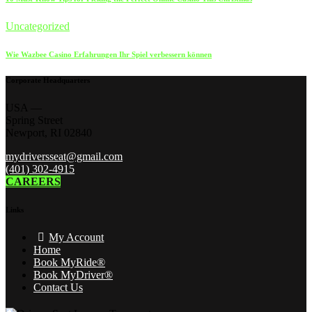
Uncategorized
Wie Wazbee Casino Erfahrungen Ihr Spiel verbessern können
Corporate Headquarters
USA —
Spring Street
Newport, RI 02840
mydriversseat@gmail.com
(401) 302-4915
CAREERS
Links
My Account
Home
Book MyRide®
Book MyDriver®
Contact Us