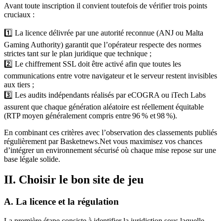
Avant toute inscription il convient toutefois de vérifier trois points
cruciaux :
1️⃣ La licence délivrée par une autorité reconnue (ANJ ou Malta
Gaming Authority) garantit que l’opérateur respecte des normes
strictes tant sur le plan juridique que technique ;
2️⃣ Le chiffrement SSL doit être activé afin que toutes les
communications entre votre navigateur et le serveur restent invisibles
aux tiers ;
3️⃣ Les audits indépendants réalisés par eCOGRA ou iTech Labs
assurent que chaque génération aléatoire est réellement équitable
(RTP moyen généralement compris entre 96 % et 98 %).
En combinant ces critères avec l’observation des classements publiés
régulièrement par Basketnews.Net vous maximisez vos chances
d’intégrer un environnement sécurisé où chaque mise repose sur une
base légale solide.
II. Choisir le bon site de jeu
A. La licence et la régulation
La première étape consiste à identifier la juridiction sous laquelle