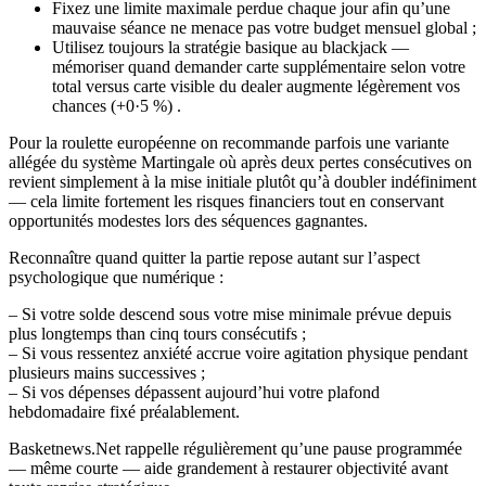
Fixez une limite maximale perdue chaque jour afin qu’une
mauvaise séance ne menace pas votre budget mensuel global ;
Utilisez toujours la stratégie basique au blackjack —
mémoriser quand demander carte supplémentaire selon votre
total versus carte visible du dealer augmente légèrement vos
chances (+0·5 %) .
Pour la roulette européenne on recommande parfois une variante
allégée du système Martingale où après deux pertes consécutives on
revient simplement à la mise initiale plutôt qu’à doubler indéfiniment
— cela limite fortement les risques financiers tout en conservant
opportunités modestes lors des séquences gagnantes.
Reconnaître quand quitter la partie repose autant sur l’aspect
psychologique que numérique :
– Si votre solde descend sous votre mise minimale prévue depuis
plus longtemps than cinq tours consécutifs ;
– Si vous ressentez anxiété accrue voire agitation physique pendant
plusieurs mains successives ;
– Si vos dépenses dépassent aujourd’hui votre plafond
hebdomadaire fixé préalablement.
Basketnews.Net rappelle régulièrement qu’une pause programmée
— même courte — aide grandement à restaurer objectivité avant