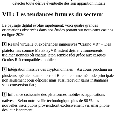
détecter toute dérive éventuelle dès son apparition initiale.
VII : Les tendances futures du secteur
Le paysage digital évolue rapidement; voici quatre grandes
orientations observées dans nos études portant sur nouveaux casinos
en ligne 2026 :
1️⃣ Réalité virtuelle & expériences immersives “Casino VR” – Des
plateformes comme MetaPlayVR testent déjà environnements
tridimensionnels où chaque jeton semble réel grâce aux casques
Oculus Rift compatibles mobile ;
2️⃣ Intégration massive des cryptomonnaies – Au cours prochain an
plusieurs opérateurs annonceront Bitcoin comme méthode principale
non seulement pour déposer mais aussi recevoir gains instantanés
sans conversion fiat ;
3️⃣ Influence croissante des plateformes mobiles & applications
natives – Selon notre veille technologique plus de 80 % des
nouvelles inscriptions proviendront exclusivement via smartphone
dès leur lancement ;