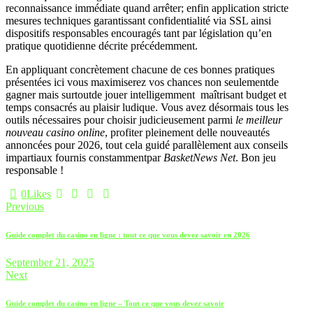
reconnaissance immédiate quand arrêter; enfin application stricte
mesures techniques garantissant confidentialité via SSL ainsi
dispositifs responsables encouragés tant par législation qu’en
pratique quotidienne décrite précédemment.
En appliquant concrètement chacune de ces bonnes pratiques
présentées ici vous maximiserez vos chances non seulementde
gagner mais surtoutde jouer intelligemment ­ maîtrisant budget et
temps consacrés au plaisir ludique.​ Vous avez désormais tous les
outils nécessaires pour choisir judicieusement parmi
le meilleur
nouveau casino online
, profiter pleinement delle nouveautés
annoncées pour 2026, tout cela guidé parallèlement aux conseils
impartiaux fournis constammentpar
BasketNews Net
. Bon jeu
responsable !
0
Likes
Post
Previous
navigation
Guide complet du casino en ligne : tout ce que vous devez savoir en 2026
September 21, 2025
Next
Guide complet du casino en ligne – Tout ce que vous devez savoir